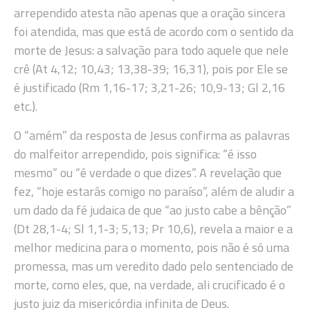
arrependido atesta não apenas que a oração sincera
foi atendida, mas que está de acordo com o sentido da
morte de Jesus: a salvação para todo aquele que nele
crê (At 4,12; 10,43; 13,38-39; 16,31), pois por Ele se
é justificado (Rm 1,16-17; 3,21-26; 10,9-13; Gl 2,16
etc.).
O “amém” da resposta de Jesus confirma as palavras
do malfeitor arrependido, pois significa: “é isso
mesmo” ou “é verdade o que dizes”. A revelação que
fez, “hoje estarás comigo no paraíso”, além de aludir a
um dado da fé judaica de que “ao justo cabe a bênção”
(Dt 28,1-4; Sl 1,1-3; 5,13; Pr 10,6), revela a maior e a
melhor medicina para o momento, pois não é só uma
promessa, mas um veredito dado pelo sentenciado de
morte, como eles, que, na verdade, ali crucificado é o
justo juiz da misericórdia infinita de Deus.