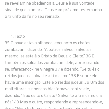
se revelam na obediência a Deus e à sua vontade,
sinal de que o amor a Deus e ao próximo testemunha
o triunfo da fé no seu reinado.
Texto
35 O povo estava olhando, enquanto os chefes
zombavam, dizendo: “A outros salvou; salve a si
mesmo, se este é o Cristo de Deus, o Eleito.” 36 E
também os soldados zombavam dele, aproximando-
se, oferecendo-lhe vinagre 37 e dizendo: “Se tu és o
rei dos judeus, salva-te a ti mesmo.” 38 E sobre ele
havia uma inscrição: Este é o rei dos judeus. 39 Um dos
malfeitores suspensos blasfemava contra ele,
dizendo: “Não és tu o Cristo? Salva-te a ti mesmo e a
nós.” 40 Mas o outro, respondendo e repreendendo-o,
dizia: “Nem tu temes a Deus, estando nós sob a