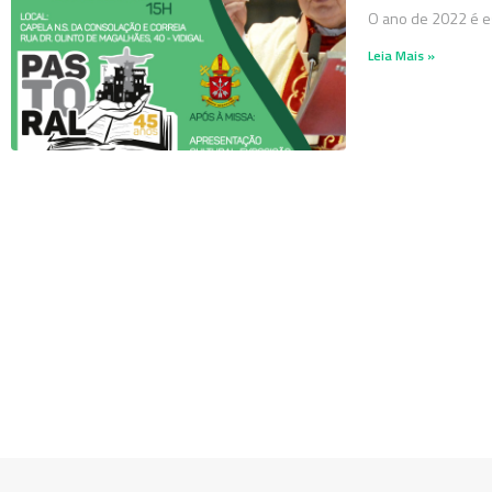
O ano de 2022 é es
Leia Mais »