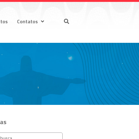
atos
Contatos
ias