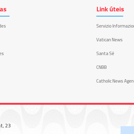
ias
Link úteis
des
Servizio Informazio
Vatican News
es
Santa Sé
CNBB
Catholic News Agen
t, 23