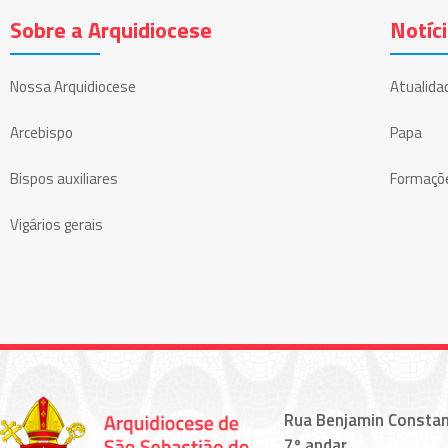
Sobre a Arquidiocese
Notíc
Nossa Arquidiocese
Atualida
Arcebispo
Papa
Bispos auxiliares
Formaçõ
Vigários gerais
Rua Benjamin Constan
7º andar