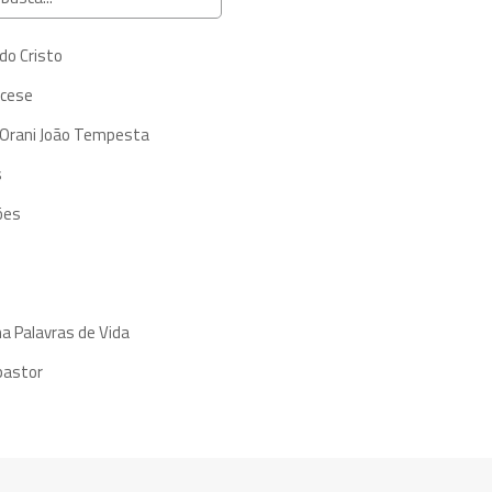
do Cristo
ocese
 Orani João Tempesta
s
ões
a Palavras de Vida
pastor