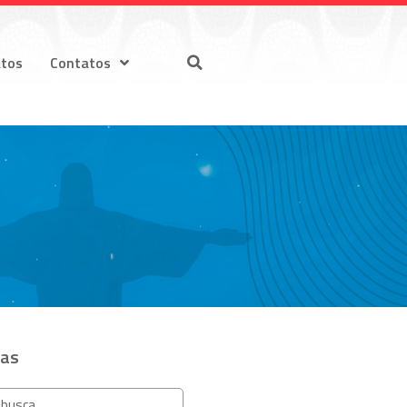
atos
Contatos
ias