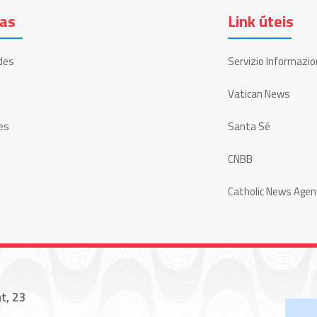
ias
Link úteis
des
Servizio Informazio
Vatican News
es
Santa Sé
CNBB
Catholic News Agen
t, 23