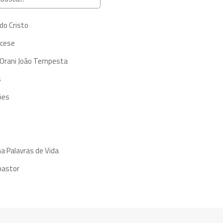
do Cristo
ocese
 Orani João Tempesta
s
ões
a Palavras de Vida
pastor