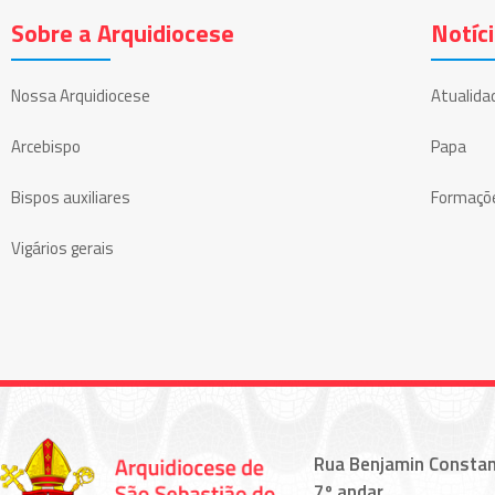
Sobre a Arquidiocese
Notíc
Nossa Arquidiocese
Atualida
Arcebispo
Papa
Bispos auxiliares
Formaçõ
Vigários gerais
Rua Benjamin Constan
7º andar