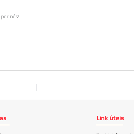
 por nós!
ias
Link úteis