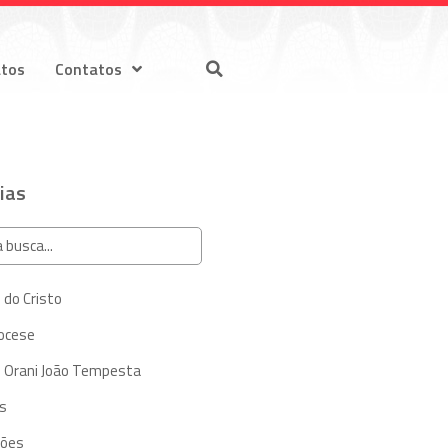
atos
Contatos
ias
 do Cristo
iocese
 Orani João Tempesta
s
ções