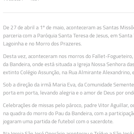
De 27 de abril a 1º de maio, aconteceram as Santas Mis
parceria com a Paróquia Santa Teresa de Jesus, em Santa T
Lagoinha e no Morro dos Prazeres.
Desta vez, aconteceram nos morros do Fallet-Fogueteiro, 
da Bandeira, onde está situada a Igreja Nossa Senhora da
extinto Colégio Assunção, na Rua Almirante Alexandrino, 
Sob a direção da irmã Maria Eva, da Comunidade Sementes
porta em porta, levando alegria e o amor de Deus por on
Celebrações de missas pelo pároco, padre Vitor Aguillar, o
na quadra do morro do Pau da Bandeira, com a participação
jogaram uma partida de futebol com o sacerdote.
Na Igreja São José Operário aconteceu o Tríduo a São Jos