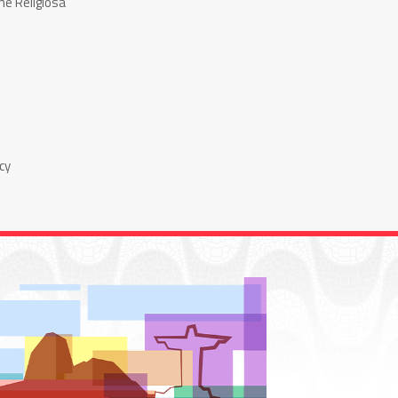
ne Religiosa
cy