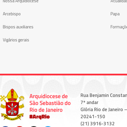
Nossa Arquidiocese
Atualida
Arcebispo
Papa
Bispos auxiliares
Formaçõ
Vigários gerais
Rua Benjamin Constan
7º andar
Glória Rio de Janeiro –
20241-150
(21) 3916-3132