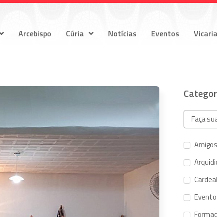
Arcebispo
Cúria
Notícias
Eventos
Vicari
Categor
Amigos
Arquid
Cardeal
Evento
Forma