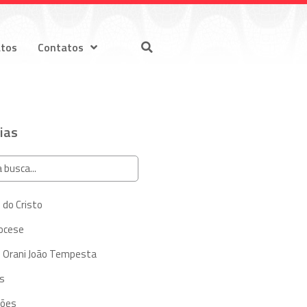
atos
Contatos
ias
 do Cristo
iocese
 Orani João Tempesta
s
ções