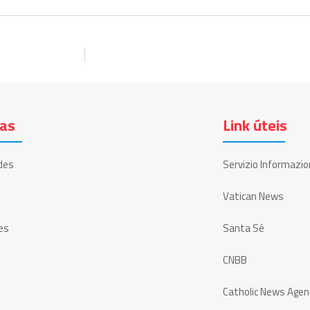
ias
Link úteis
des
Servizio Informazio
Vatican News
es
Santa Sé
CNBB
Catholic News Agen