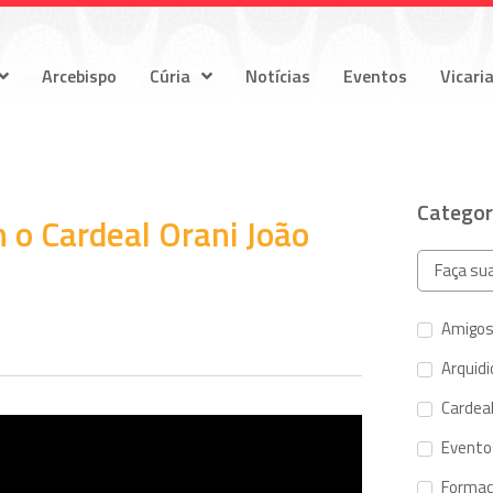
Arcebispo
Cúria
Notícias
Eventos
Vicari
Categor
 o Cardeal Orani João
Amigos
Arquid
Cardeal
Evento
Forma