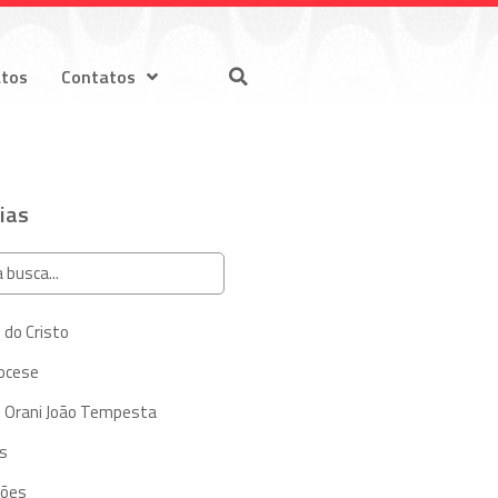
atos
Contatos
ias
 do Cristo
iocese
 Orani João Tempesta
s
ções