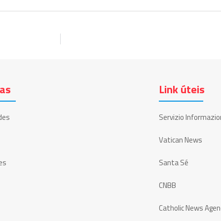
ias
Link úteis
des
Servizio Informazio
Vatican News
es
Santa Sé
CNBB
Catholic News Agen