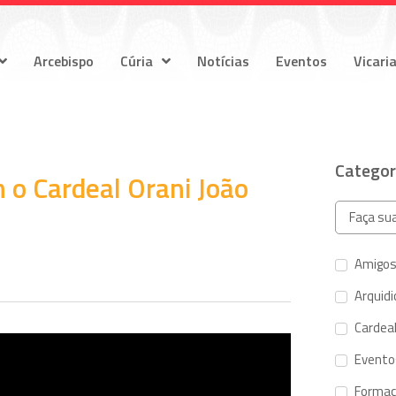
Arcebispo
Cúria
Notícias
Eventos
Vicari
Categor
 o Cardeal Orani João
Amigos
Arquid
Cardeal
Evento
Forma