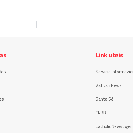
ias
Link úteis
des
Servizio Informazio
Vatican News
es
Santa Sé
CNBB
Catholic News Agen