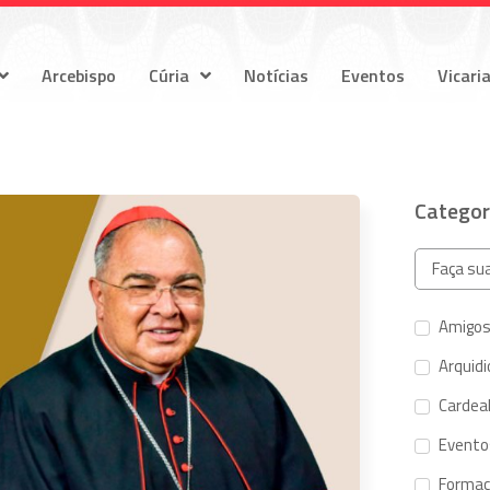
Arcebispo
Cúria
Notícias
Eventos
Vicari
Categor
Amigos
Arquid
Cardeal
Evento
Forma