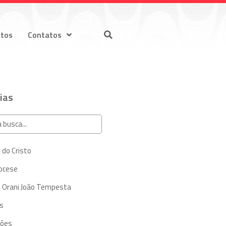
atos
Contatos
ias
 do Cristo
iocese
 Orani João Tempesta
s
ções