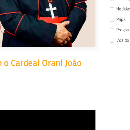
Notícia
Papa
Progra
Voz do
 o Cardeal Orani João