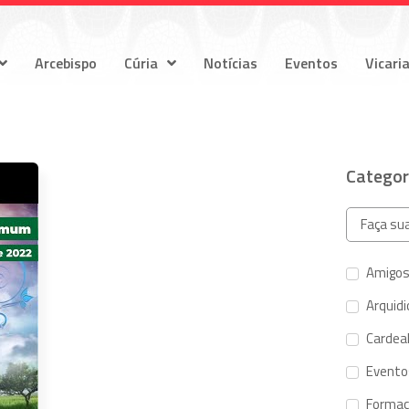
Arcebispo
Cúria
Notícias
Eventos
Vicari
Categor
Amigos
Arquid
Cardeal
Evento
Forma