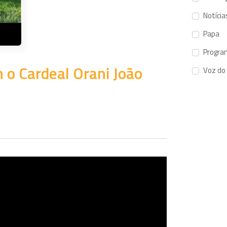
Notícia
Papa
Progra
 o Cardeal Orani João
Voz do