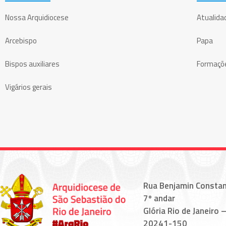
Nossa Arquidiocese
Atualida
Arcebispo
Papa
Bispos auxiliares
Formaçõ
Vigários gerais
Rua Benjamin Constan
7º andar
Glória Rio de Janeiro –
20241-150