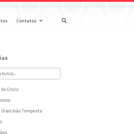
atos
Contatos
ias
 do Cristo
iocese
 Orani João Tempesta
s
ções