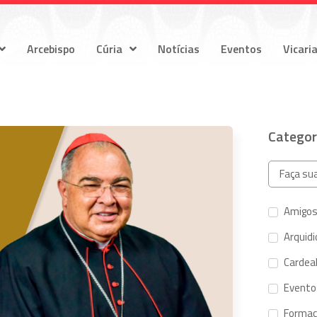
Arcebispo
Cúria
Notícias
Eventos
Vicari
Categor
Amigos
Arquid
Cardeal
Evento
Forma