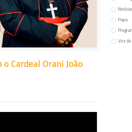
Notícia
Papa
Progra
Voz do
 o Cardeal Orani João