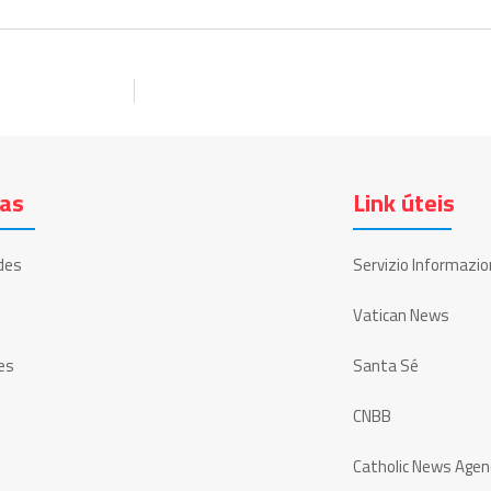
ias
Link úteis
des
Servizio Informazio
Vatican News
es
Santa Sé
CNBB
Catholic News Agen