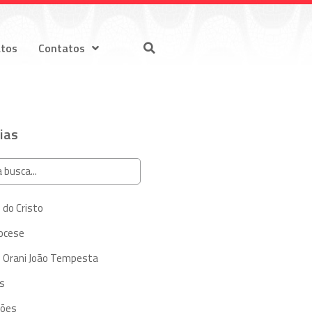
atos
Contatos
ias
 do Cristo
iocese
 Orani João Tempesta
s
ções