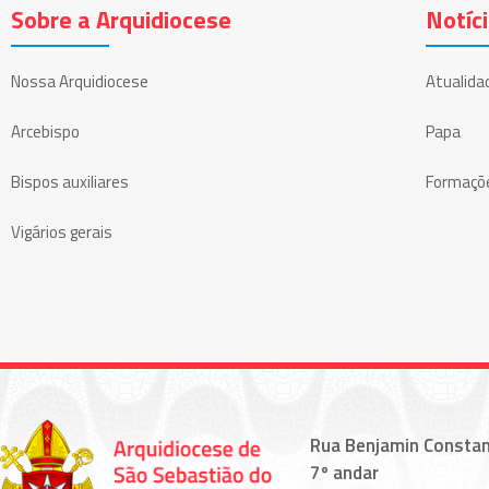
Sobre a Arquidiocese
Notíc
Nossa Arquidiocese
Atualida
Arcebispo
Papa
Bispos auxiliares
Formaçõ
Vigários gerais
Rua Benjamin Constan
7º andar