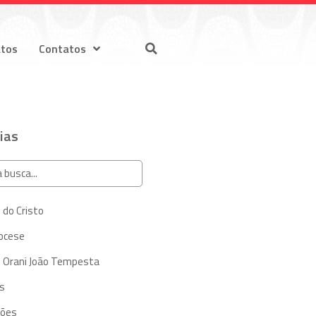
atos
Contatos
ias
 do Cristo
iocese
 Orani João Tempesta
s
ções