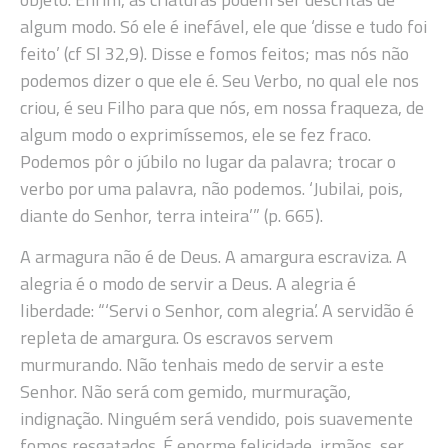
algum modo. Só ele é inefável, ele que ‘disse e tudo foi
feito’ (cf Sl 32,9). Disse e fomos feitos; mas nós não
podemos dizer o que ele é. Seu Verbo, no qual ele nos
criou, é seu Filho para que nós, em nossa fraqueza, de
algum modo o exprimíssemos, ele se fez fraco.
Podemos pôr o júbilo no lugar da palavra; trocar o
verbo por uma palavra, não podemos. ‘Jubilai, pois,
diante do Senhor, terra inteira’” (p. 665).
A armagura não é de Deus. A amargura escraviza. A
alegria é o modo de servir a Deus. A alegria é
liberdade: “‘Servi o Senhor, com alegria’. A servidão é
repleta de amargura. Os escravos servem
murmurando. Não tenhais medo de servir a este
Senhor. Não será com gemido, murmuração,
indignação. Ninguém será vendido, pois suavemente
fomos resgatados. É enorme felicidade, irmãos, ser