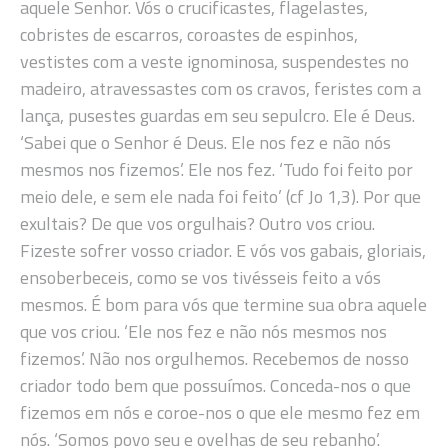
aquele Senhor. Vós o crucificastes, flagelastes,
cobristes de escarros, coroastes de espinhos,
vestistes com a veste ignominosa, suspendestes no
madeiro, atravessastes com os cravos, feristes com a
lança, pusestes guardas em seu sepulcro. Ele é Deus.
‘Sabei que o Senhor é Deus. Ele nos fez e não nós
mesmos nos fizemos’. Ele nos fez. ‘Tudo foi feito por
meio dele, e sem ele nada foi feito’ (cf Jo 1,3). Por que
exultais? De que vos orgulhais? Outro vos criou.
Fizeste sofrer vosso criador. E vós vos gabais, gloriais,
ensoberbeceis, como se vos tivésseis feito a vós
mesmos. É bom para vós que termine sua obra aquele
que vos criou. ‘Ele nos fez e não nós mesmos nos
fizemos’. Não nos orgulhemos. Recebemos de nosso
criador todo bem que possuímos. Conceda-nos o que
fizemos em nós e coroe-nos o que ele mesmo fez em
nós. ‘Somos povo seu e ovelhas de seu rebanho’.