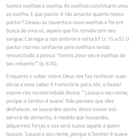
Somos ovelhas e ovelha. As ovelhas constituem uma
só ovelha. E que pastor é tão amante quanto nosso
pastor? Deixou as noventa e nove ovelhas e foi em
busca de uma só, aquela que foi remida com seu
sangue. Carrega-a nos ombros e volta (cf Lc 15,4.5). O
pastor morreu confiante pela ovelha e tendo
ressuscitado a possui. ‘Somos povo seu e ovelhas de
seu rebanho’” (p. 670).
Enquanto o saber sobre Deus nos faz conhecer suas
obras e esse saber é transitório para nós, o louvor
insere-nos na eternidade divina: “‘Louvai o seu nome,
porque o Senhor é suave’. Não penseis que ides
desfalecer, se louvardes assim. Vosso louvor vos
servirá de alimento; à medida que louvardes,
adquirireis forças e vos será suave aquele a quem
louvais. ‘Louvai o seu nome, porque o Senhor é suave.