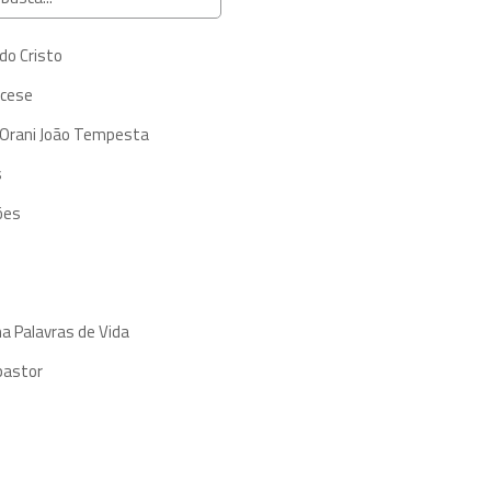
do Cristo
ocese
 Orani João Tempesta
s
ões
a Palavras de Vida
pastor