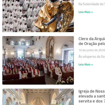
Na Solenidade do 
Leia Mais »
Clero da Arqui
de Oração pel
16 de junho de 2026
Às vésperas da So
Leia Mais »
Igreja de Noss
elevada a san
servita e dos 