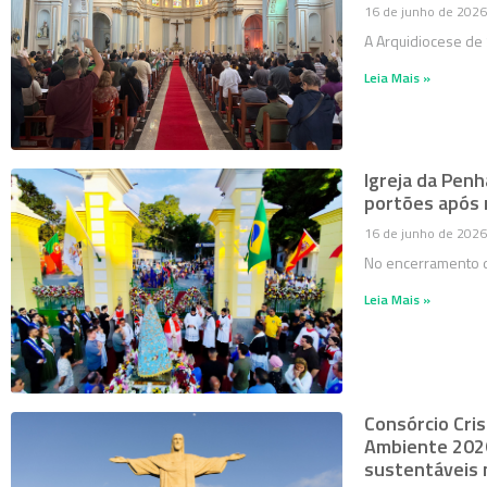
16 de junho de 2026
A Arquidiocese de 
Leia Mais »
Igreja da Penh
portões após 
16 de junho de 2026
No encerramento d
Leia Mais »
Consórcio Cri
Ambiente 2026
sustentáveis n