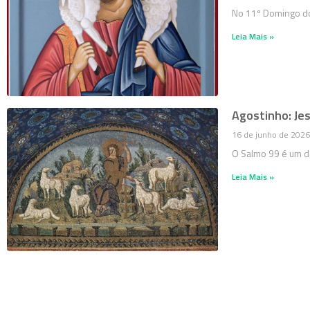
No 11º Domingo do
Leia Mais »
Agostinho: Je
16 de junho de 2026
O Salmo 99 é um d
Leia Mais »