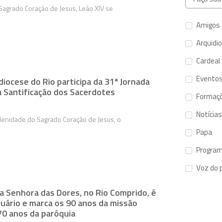
Sagrado Coração de Jesus, Leão XIV se
Amigos 
Arquidi
Cardeal
Evento
diocese do Rio participa da 31ª Jornada
a Santificação dos Sacerdotes
Formaç
Notícias
lenidade do Sagrado Coração de Jesus, o
Papa
Program
Voz do 
a Senhora das Dores, no Rio Comprido, é
tuário e marca os 90 anos da missão
70 anos da paróquia