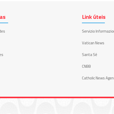
ias
Link úteis
des
Servizio Informazio
Vatican News
es
Santa Sé
CNBB
Catholic News Agen