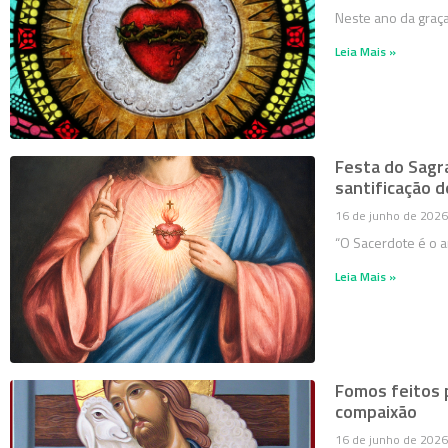
Neste ano da graç
Leia Mais »
Festa do Sagra
santificação 
16 de junho de 2026
“O Sacerdote é o 
Leia Mais »
Fomos feitos 
compaixão
16 de junho de 2026