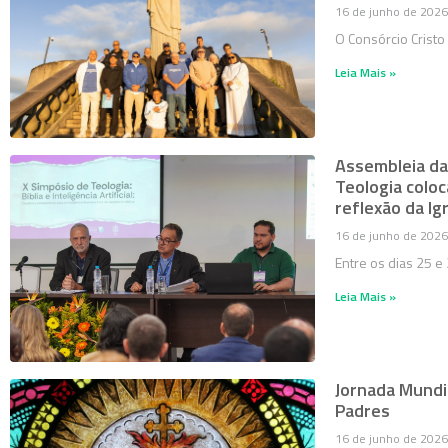
16 de junho de 2026
O Consórcio Cristo
Leia Mais »
Assembleia da
Teologia coloc
reflexão da Ig
16 de junho de 2026
Entre os dias 25 e
Leia Mais »
Jornada Mundia
Padres
16 de junho de 2026