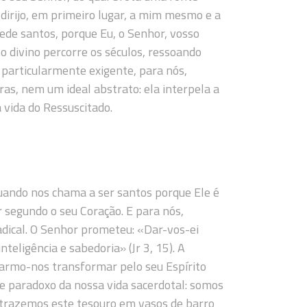
dirijo, em primeiro lugar, a mim mesmo e a
Sede santos, porque Eu, o Senhor, vosso
to divino percorre os séculos, ressoando
particularmente exigente, para nós,
as, nem um ideal abstrato: ela interpela a
 vida do Ressuscitado.
Quando nos chama a ser santos porque Ele é
 segundo o seu Coração. E para nós,
dical. O Senhor prometeu: «Dar-vos-ei
eligência e sabedoria» (Jr 3, 15). A
xarmo-nos transformar pelo seu Espírito
e paradoxo da nossa vida sacerdotal: somos
 trazemos este tesouro em vasos de barro