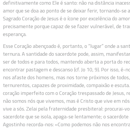
definitivamente como Ele é santo: não na distância inace
amor que se doa ao ponto de se deixar ferir, tornando-se a
Sagrado Coração de Jesus é o ícone por excelência do am
precisamente porque capaz de se fazer vulnerável, de tr
esperança.
Esse Coração abençoado é, portanto, o “lugar” onde a sa
ternura. A santidade do sacerdote pode, assim, manifesta
ser de todos e para todos, mantendo aberta a porta do re
encontrar pastagem e descanso (cf. Jo 10, 9). Por isso, é
nos afaste dos homens, mas nos torne próximos de todos,
ternurentos, capazes de proximidade, compaixão e escuta.
coração imperfeito com o Coração trespassado de Jesus, re
não somos nós que vivemos, mas é Cristo que vive em nós (
vive a sós. Zelai pela fraternidade presbiteral: procurai-vo
sacerdote que se isola, apaga-se lentamente; o sacerdote
Agostinho recorda-nos: «Como podemos não nos encontrar