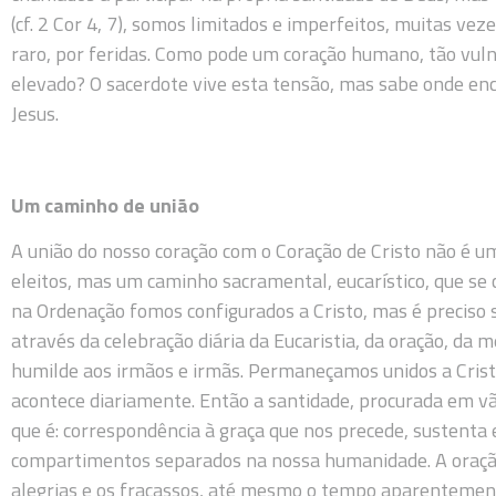
(cf. 2 Cor 4, 7), somos limitados e imperfeitos, muitas ve
raro, por feridas. Como pode um coração humano, tão vu
elevado? O sacerdote vive esta tensão, mas sabe onde enc
Jesus.
Um caminho de união
A união do nosso coração com o Coração de Cristo não é u
eleitos, mas um caminho sacramental, eucarístico, que se c
na Ordenação fomos configurados a Cristo, mas é preciso
através da celebração diária da Eucaristia, da oração, da 
humilde aos irmãos e irmãs. Permaneçamos unidos a Crist
acontece diariamente. Então a santidade, procurada em vã
que é: correspondência à graça que nos precede, sustenta 
compartimentos separados na nossa humanidade. A oração, 
alegrias e os fracassos, até mesmo o tempo aparentemen