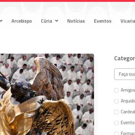
Arcebispo
Cúria
Notícias
Eventos
Vicari
Categor
Amigos
Arquid
Cardeal
Evento
Forma