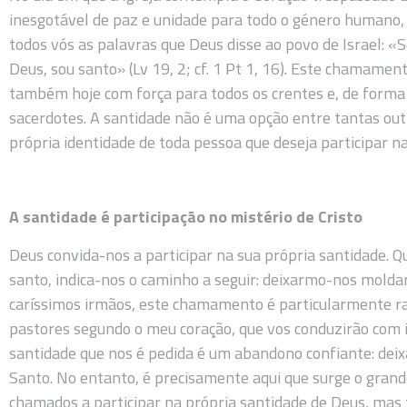
inesgotável de paz e unidade para todo o género humano, 
todos vós as palavras que Deus disse ao povo de Israel: «
Deus, sou santo» (Lv 19, 2; cf. 1 Pt 1, 16). Este chamamen
também hoje com força para todos os crentes e, de forma 
sacerdotes. A santidade não é uma opção entre tantas outr
própria identidade de toda pessoa que deseja participar na
A santidade é participação no mistério de Cristo
Deus convida-nos a participar na sua própria santidade. 
santo, indica-nos o caminho a seguir: deixarmo-nos moldar
caríssimos irmãos, este chamamento é particularmente ra
pastores segundo o meu coração, que vos conduzirão com int
santidade que nos é pedida é um abandono confiante: dei
Santo. No entanto, é precisamente aqui que surge o grand
chamados a participar na própria santidade de Deus, mas