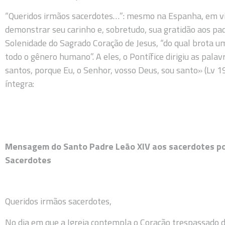
“Queridos irmãos sacerdotes…”: mesmo na Espanha, em vi
demonstrar seu carinho e, sobretudo, sua gratidão aos pa
Solenidade do Sagrado Coração de Jesus, “do qual brota u
todo o gênero humano”. A eles, o Pontífice dirigiu as pala
santos, porque Eu, o Senhor, vosso Deus, sou santo» (Lv 19
íntegra:
Mensagem do Santo Padre Leão XIV aos sacerdotes por
Sacerdotes
Queridos irmãos sacerdotes,
No dia em que a Igreja contempla o Coração trespassado d