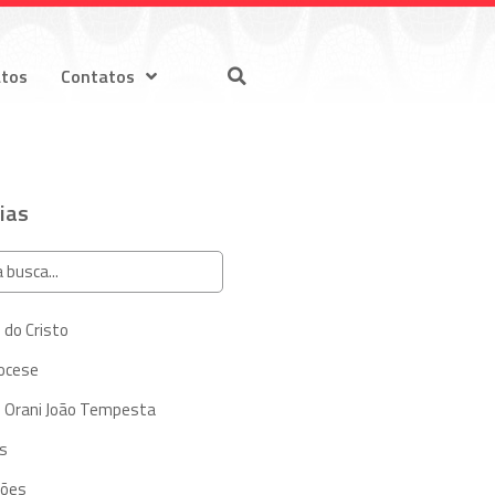
atos
Contatos
ias
 do Cristo
iocese
 Orani João Tempesta
s
ções