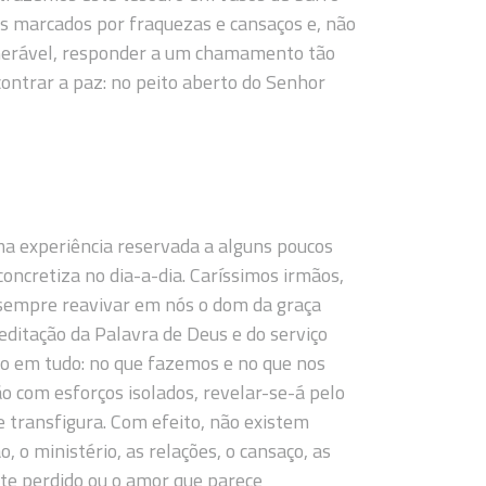
zes marcados por fraquezas e cansaços e, não
lnerável, responder a um chamamento tão
ontrar a paz: no peito aberto do Senhor
ma experiência reservada a alguns poucos
oncretiza no dia-a-dia. Caríssimos irmãos,
 sempre reavivar em nós o dom da graça
meditação da Palavra de Deus e do serviço
o em tudo: no que fazemos e no que nos
o com esforços isolados, revelar-se-á pelo
e transfigura. Com efeito, não existem
o ministério, as relações, o cansaço, as
te perdido ou o amor que parece