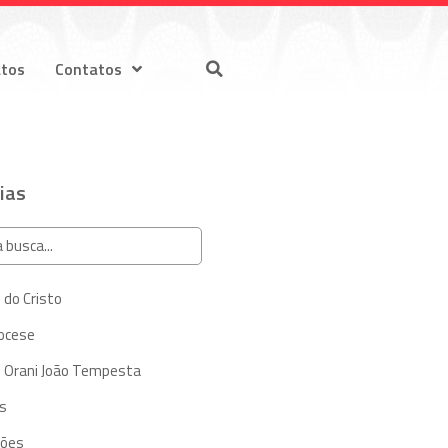
atos
Contatos
ias
 do Cristo
iocese
 Orani João Tempesta
s
ções