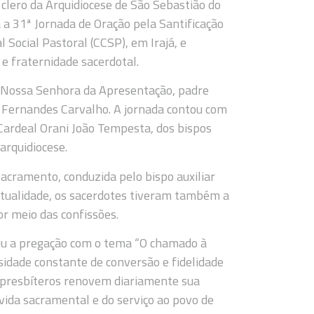
clero da Arquidiocese de São Sebastião do
 a 31ª Jornada de Oração pela Santificação
 Social Pastoral (CCSP), em Irajá, e
e fraternidade sacerdotal.
a Nossa Senhora da Apresentação, padre
no Fernandes Carvalho. A jornada contou com
 Cardeal Orani João Tempesta, dos bispos
arquidiocese.
acramento, conduzida pelo bispo auxiliar
tualidade, os sacerdotes tiveram também a
r meio das confissões.
ziu a pregação com o tema “O chamado à
ssidade constante de conversão e fidelidade
s presbíteros renovem diariamente sua
 vida sacramental e do serviço ao povo de