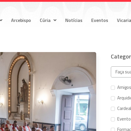
Arcebispo
Cúria
Notícias
Eventos
Vicari
Categor
Amigos
Arquid
Cardeal
Evento
Forma