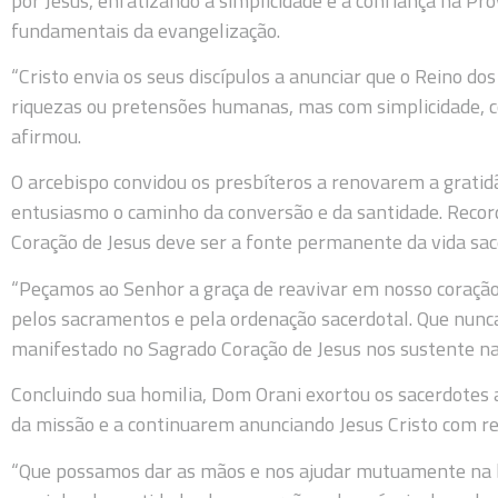
por Jesus, enfatizando a simplicidade e a confiança na Pro
fundamentais da evangelização.
“Cristo envia os seus discípulos a anunciar que o Reino d
riquezas ou pretensões humanas, mas com simplicidade, con
afirmou.
O arcebispo convidou os presbíteros a renovarem a grati
entusiasmo o caminho da conversão e da santidade. Reco
Coração de Jesus deve ser a fonte permanente da vida sac
“Peçamos ao Senhor a graça de reavivar em nosso coração
pelos sacramentos e pela ordenação sacerdotal. Que nun
manifestado no Sagrado Coração de Jesus nos sustente na
Concluindo sua homilia, Dom Orani exortou os sacerdotes
da missão e a continuarem anunciando Jesus Cristo com re
“Que possamos dar as mãos e nos ajudar mutuamente na 