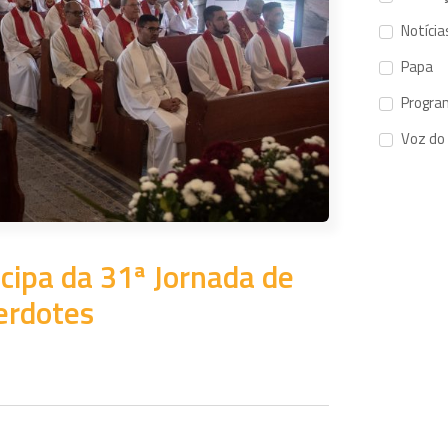
Notícia
Papa
Progra
Voz do
icipa da 31ª Jornada de
erdotes