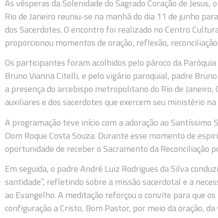
Às vésperas da Solenidade do Sagrado Coração de Jesus, o 
Rio de Janeiro reuniu-se na manhã do dia 11 de junho para
dos Sacerdotes. O encontro foi realizado no Centro Cultural
proporcionou momentos de oração, reflexão, reconciliação 
Os participantes foram acolhidos pelo pároco da Paróqui
Bruno Vianna Citelli, e pelo vigário paroquial, padre Bru
a presença do arcebispo metropolitano do Rio de Janeiro,
auxiliares e dos sacerdotes que exercem seu ministério na 
A programação teve início com a adoração ao Santíssimo S
Dom Roque Costa Souza. Durante esse momento de espiri
oportunidade de receber o Sacramento da Reconciliação po
Em seguida, o padre André Luiz Rodrigues da Silva condu
santidade”, refletindo sobre a missão sacerdotal e a nece
ao Evangelho. A meditação reforçou o convite para que o
configuração a Cristo, Bom Pastor, por meio da oração, da