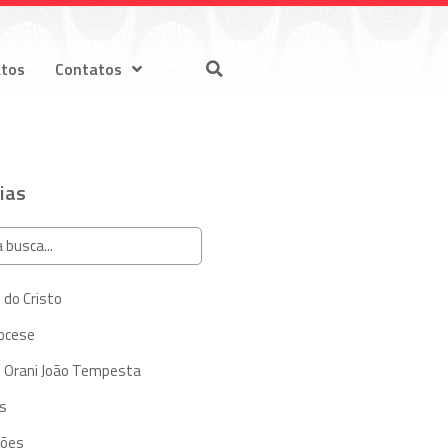
atos
Contatos
ias
 do Cristo
iocese
 Orani João Tempesta
s
ções