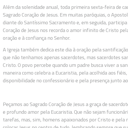
Além da solenidade anual, toda primeira sexta-feira de c
Sagrado Coração de Jesus. Em muitas paróquias, o Aposto
diante do Santíssimo Sacramento e, em seguida, participa
Coração de Jesus nos recorda o amor infinito de Cristo pe
oração e à confiança no Senhor.
A Igreja também dedica este dia à oração pela santificaçã
que não tenhamos apenas sacerdotes, mas sacerdotes san
Cristo. O povo percebe quando um padre busca viver a sant
maneira como celebra a Eucaristia, pela acolhida aos fiéis
disponibilidade no confessionário e pela presença junto 
Peçamos ao Sagrado Coração de Jesus a graça de sacerdote
e profundo amor pela Eucaristia. Que não sejam funcionár
tarefas, mas, sim, homens apaixonados por Cristo e pela m
colocar Jesus no centro de tudo, lembrando sempre que sua