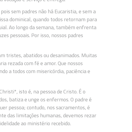
pois sem padres não há Eucaristia, e sem a
 Missa dominical, quando todos retornam para
quial. Ao longo da semana, também enfrenta
uzes pessoais. Por isso, nossos padres
m tristes, abatidos ou desanimados. Muitas
ria rezada com fé e amor. Que nossos
do a todos com misericórdia, paciência e
risti*, isto é, na pessoa de Cristo. É o
dos, batiza e unge os enfermos. O padre é
quer pessoa; contudo, nos sacramentos, é
ente das limitações humanas, devemos rezar
delidade ao ministério recebido.