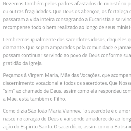
Rezemos também pelos padres afastados do ministério p
ou outras fragilidades. Que Deus os abençoe, os fortaleça 
passaram a vida inteira consagrando a Eucaristia e servi
recompense todo o bem realizado ao longo de seus ministé
Lembremos igualmente dos sacerdotes idosos, daqueles qu
diamante. Que sejam amparados pela comunidade e jamais
possam continuar servindo ao povo de Deus conforme suas
gratidão da Igreja.
Peçamos à Virgem Maria, Mãe das Vocações, que acompan
discernimento vocacional e todos os sacerdotes. Que Nos
“sim” ao chamado de Deus, assim como ela respondeu com 
a Mãe, está também o Filho.
Como dizia São João Maria Vianney, “o sacerdote é o amor
nasce no coração de Deus e vai sendo amadurecido ao longo
ação do Espírito Santo. O sacerdócio, assim como o Batis