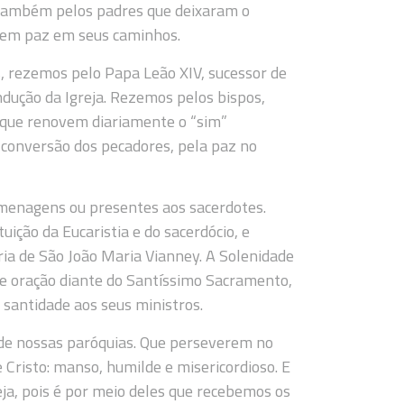
 também pelos padres que deixaram o
rem paz em seus caminhos.
, rezemos pelo Papa Leão XIV, sucessor de
ndução da Igreja. Rezemos pelos bispos,
a que renovem diariamente o “sim”
 conversão dos pecadores, pela paz no
omenagens ou presentes aos sacerdotes.
uição da Eucaristia e do sacerdócio, e
a de São João Maria Vianney. A Solenidade
de oração diante do Santíssimo Sacramento,
 santidade aos seus ministros.
 de nossas paróquias. Que perseverem no
risto: manso, humilde e misericordioso. E
ja, pois é por meio deles que recebemos os