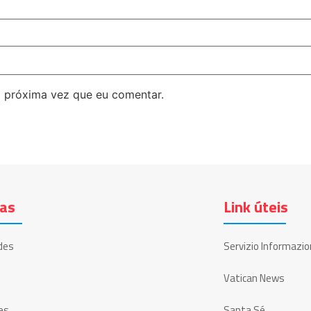
 próxima vez que eu comentar.
ias
Link úteis
des
Servizio Informazio
Vatican News
es
Santa Sé