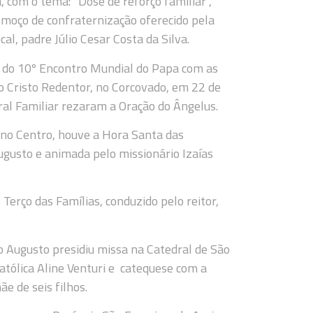
, com o tema: “Dose de reforço familiar”,
lmoço de confraternização oferecido pela
al, padre Júlio Cesar Costa da Silva.
a do 10º Encontro Mundial do Papa com as
o Cristo Redentor, no Corcovado, em 22 de
l Familiar rezaram a Oração do Ângelus.
 no Centro, houve a Hora Santa das
ugusto e animada pelo missionário Izaías
 Terço das Famílias, conduzido pelo reitor,
Augusto presidiu missa na Catedral de São
atólica Aline Venturi e catequese com a
ãe de seis filhos.