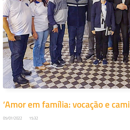
‘Amor em família: vocação e cami
05/07/2022
15:32