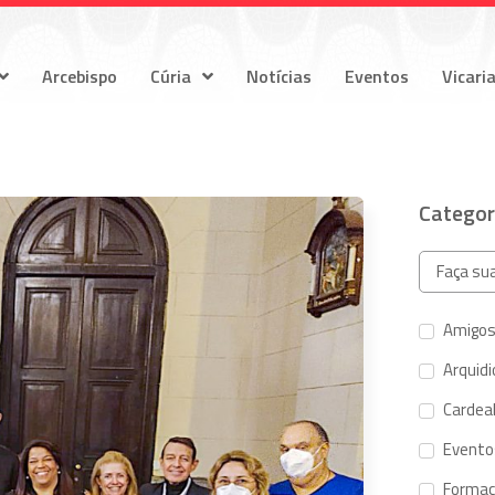
Arcebispo
Cúria
Notícias
Eventos
Vicari
Categor
Amigos
Arquid
Cardeal
Evento
Forma