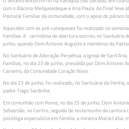
O terceiro encontro foi na Paróquia São Geraldo, em Olaria
com o diácono Melquisedeque e Ana Paula. Ao final teve a
Pastoral Familiar da comunidade, com o apoio do pároco loc
Aquecidos com as pré-catequeses foi realizado na seman
Famílias. A cerimônia de abertura ocorreu no Santuário d
junho, quando Dom Antonio Augusto e membros da Pastora
No Santuário de Adoração Perpétua, a Igreja de Sant’Ana,
Famílias, no dia 23 de junho, presidida por Dom Antonio A
Carneiro, da Comunidade Coração Novo.
No dia 23 de junho, foi realizado, no Santuário da Penha, o
padre Tiago Sardinha.
Em comunhão com Roma, no dia 25 de junho, Dom Antonio 
Sebastião, no Centro, seguida de testemunho da cantora c
psicóloga especialista em família, a mineira Maria Célia, m