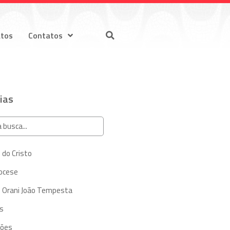
atos
Contatos
ias
 do Cristo
iocese
 Orani João Tempesta
s
ções