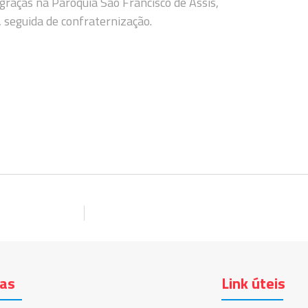
graças na Paróquia São Francisco de Assis,
, seguida de confraternização.
ias
Link úteis