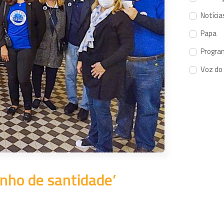
Notícia
Papa
Progra
Voz do
nho de santidade’