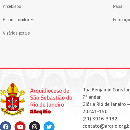
Arcebispo
Papa
Bispos auxiliares
Formaçõ
Vigários gerais
Rua Benjamin Constan
7º andar
Glória Rio de Janeiro –
20241-150
(21) 3916-3132
contato@arqrio.org.b