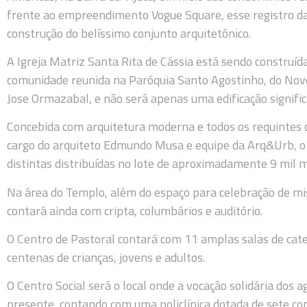
frente ao empreendimento Vogue Square, esse registro das
construção do belíssimo conjunto arquitetônico.
A Igreja Matriz Santa Rita de Cássia está sendo construída
comunidade reunida na Paróquia Santo Agostinho, do Novo 
Jose Ormazabal, e não será apenas uma edificação signifi
Concebida com arquitetura moderna e todos os requintes 
cargo do arquiteto Edmundo Musa e equipe da Arq&Urb, o
distintas distribuídas no lote de aproximadamente 9 mil 
Na área do Templo, além do espaço para celebração de mi
contará ainda com cripta, columbários e auditório.
O Centro de Pastoral contará com 11 amplas salas de cate
centenas de crianças, jovens e adultos.
O Centro Social será o local onde a vocação solidária dos a
presente, contando com uma policlínica dotada de sete co