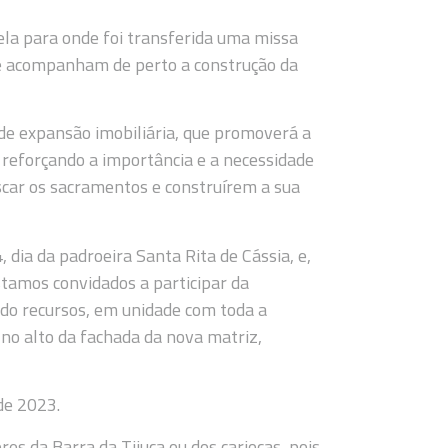
ela para onde foi transferida uma missa
ia e acompanham de perto a construção da
nde expansão imobiliária, que promoverá a
 reforçando a importância e a necessidade
scar os sacramentos e construírem a sua
 dia da padroeira Santa Rita de Cássia, e,
tamos convidados a participar da
do recursos, em unidade com toda a
 no alto da fachada da nova matriz,
de 2023.
es da Barra da Tijuca ou dos cariocas, pois