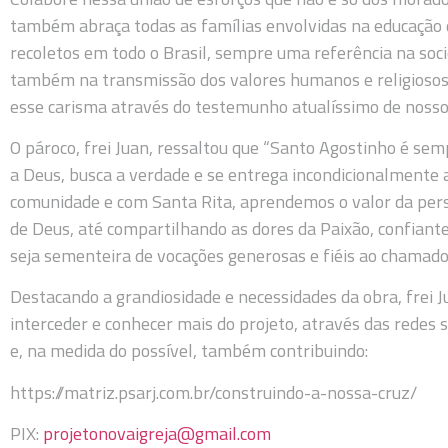
também abraça todas as famílias envolvidas na educação d
recoletos em todo o Brasil, sempre uma referência na soci
também na transmissão dos valores humanos e religiosos 
esse carisma através do testemunho atualíssimo de noss
O pároco, frei Juan, ressaltou que “Santo Agostinho é se
a Deus, busca a verdade e se entrega incondicionalment
comunidade e com Santa Rita, aprendemos o valor da per
de Deus, até compartilhando as dores da Paixão, confia
seja sementeira de vocações generosas e fiéis ao chamado
Destacando a grandiosidade e necessidades da obra, frei
interceder e conhecer mais do projeto, através das redes s
e, na medida do possível, também contribuindo:
https://matriz.psarj.com.br/construindo-a-nossa-cruz/
PIX:
projetonovaigreja@gmail.com