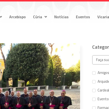
Arcebispo
Cúria
Notícias
Eventos
Vicari
Categor
Amigos
Arquid
Cardeal
Evento
Forma