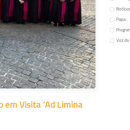
Notícia
Papa
Progra
Voz do
o em Visita ‘Ad Limina