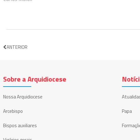
ANTERIOR
Sobre a Arquidiocese
Notíc
Nossa Arquidiocese
Atualida
Arcebispo
Papa
Bispos auxiliares
Formaçõ
Vigários gerais