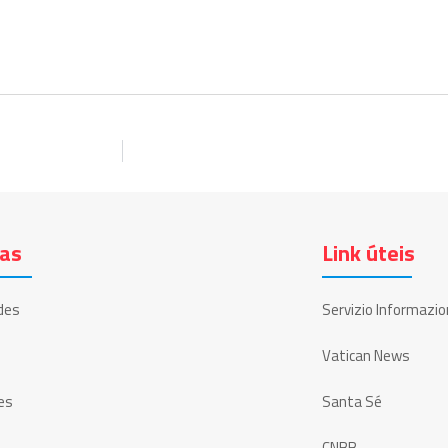
ias
Link úteis
des
Servizio Informazio
Vatican News
es
Santa Sé
CNBB