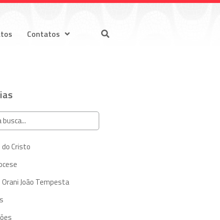
atos
Contatos
ias
 do Cristo
iocese
 Orani João Tempesta
s
ções