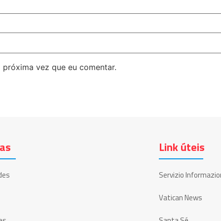
 próxima vez que eu comentar.
ias
Link úteis
des
Servizio Informazio
Vatican News
es
Santa Sé