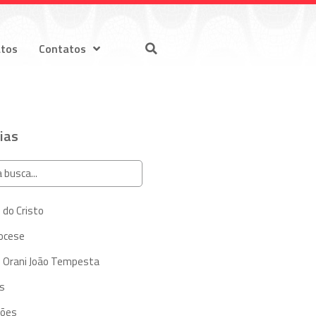
atos
Contatos
ias
 do Cristo
iocese
 Orani João Tempesta
s
ções