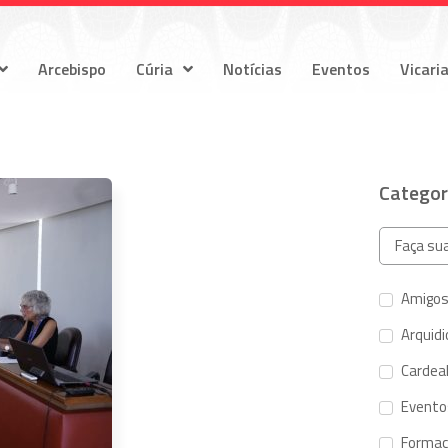
Arcebispo
Cúria
Notícias
Eventos
Vicari
Categor
Amigos
Arquid
Cardeal
Evento
Forma