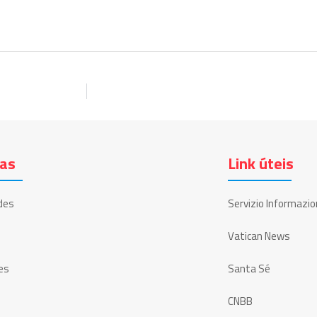
ias
Link úteis
des
Servizio Informazio
Vatican News
es
Santa Sé
CNBB