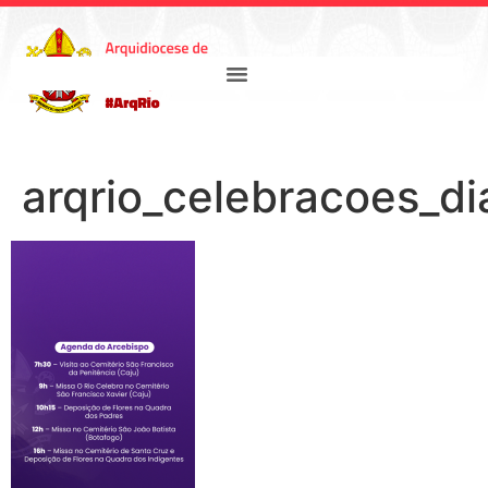
arqrio_celebracoes_d