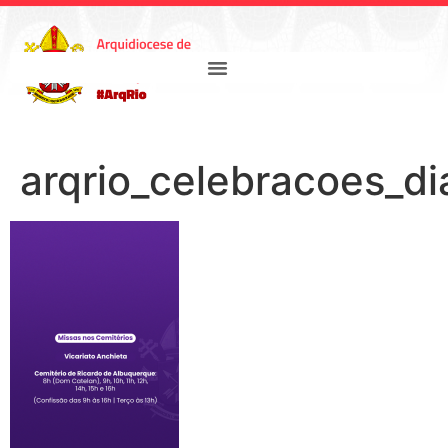
arqrio_celebracoes_d