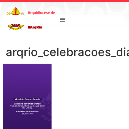
arqrio_celebracoes_d