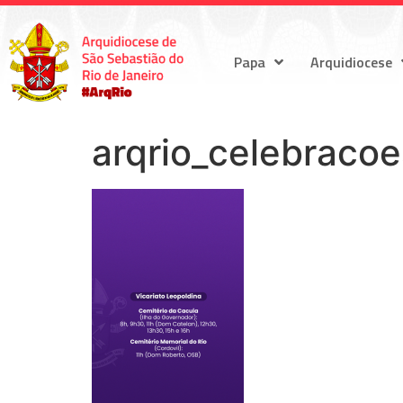
Papa
Arquidiocese
arqrio_celebraco