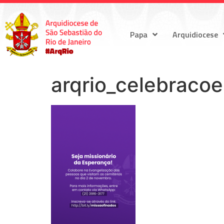
Papa
Arquidiocese
arqrio_celebraco