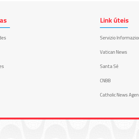
ias
Link úteis
des
Servizio Informazio
Vatican News
es
Santa Sé
CNBB
Catholic News Agen