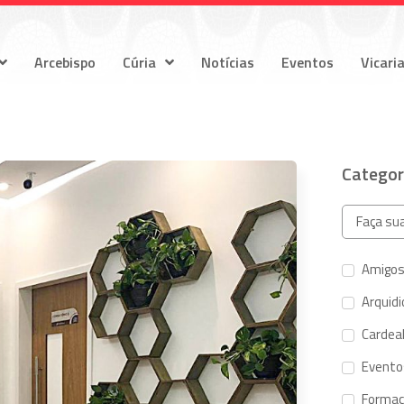
Arcebispo
Cúria
Notícias
Eventos
Vicari
Categor
Amigos
Arquid
Cardeal
Evento
Forma