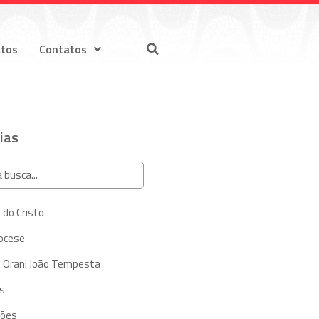
atos
Contatos
ias
 do Cristo
iocese
 Orani João Tempesta
s
ções