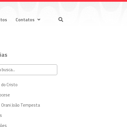
atos
Contatos
ias
 do Cristo
iocese
 Orani João Tempesta
s
ções