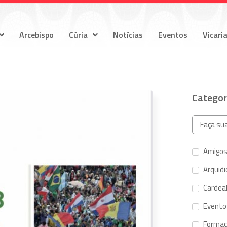
Arcebispo
Cúria
Notícias
Eventos
Vicari
Categor
Amigos
Arquid
Cardeal
Evento
Forma