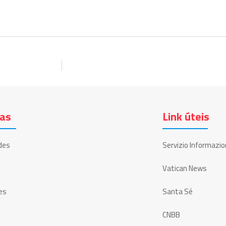
ias
Link úteis
des
Servizio Informazio
Vatican News
es
Santa Sé
CNBB