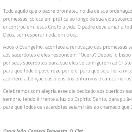
Tudo aquilo que o padre prometeu no dia de sua ordenação
promessas, coloca em prática ao longo de sua vida sacer
encontrou em Jesus Cristo a vida. O padre deve amar a to
Deus, sem esperar nada em troca.
Após o Evangelho, acontece a renovação das promessas sac
aos sacerdotes e eles respondem: “Quero”. Depois, o bispo s
por seus sacerdotes para que eles se configurem ao Cristo
para que todo o povo reze por ele, para que seja fiel à mis
acontece a bênção dos óleos dos enfermos e catecúmenos 
Celebremos com alegria esse dia dedicado aos queridos s
sempre, tendo à frente a luz do Espírito Santo, para gui
para que todos os sacerdotes sejam fiéis ao chamado que C
Orani João, Cardeal Tempesta, O. Cist.