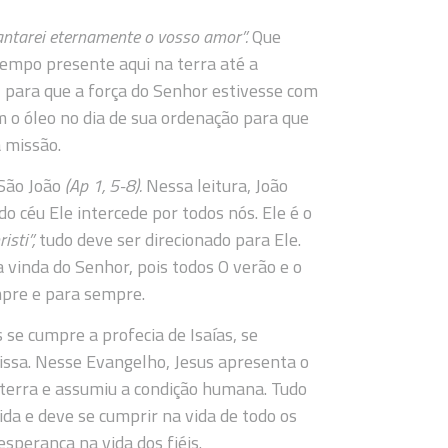
cantarei eternamente o vosso amor”.
Que
empo presente aqui na terra até a
, para que a força do Senhor estivesse com
 o óleo no dia de sua ordenação para que
 missão.
 São João
(Ap 1, 5-8).
Nessa leitura, João
o céu Ele intercede por todos nós. Ele é o
isti”,
tudo deve ser direcionado para Ele.
 vinda do Senhor, pois todos O verão e o
mpre e para sempre.
 se cumpre a profecia de Isaías, se
missa. Nesse Evangelho, Jesus apresenta o
a terra e assumiu a condição humana. Tudo
da e deve se cumprir na vida de todo os
esperança na vida dos fiéis.