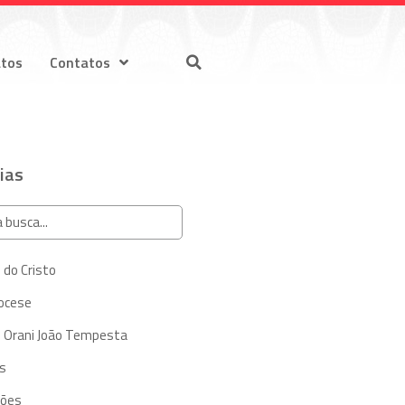
atos
Contatos
ias
 do Cristo
iocese
 Orani João Tempesta
s
ções