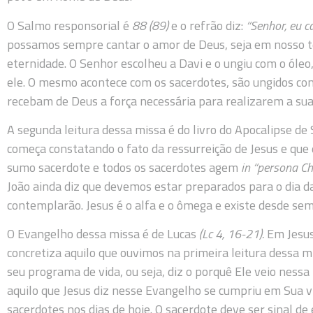
O Salmo responsorial é
88 (89)
e o refrão diz:
“Senhor, eu 
possamos sempre cantar o amor de Deus, seja em nosso t
eternidade. O Senhor escolheu a Davi e o ungiu com o óleo
ele. O mesmo acontece com os sacerdotes, são ungidos com
recebam de Deus a força necessária para realizarem a sua
A segunda leitura dessa missa é do livro do Apocalipse de
começa constatando o fato da ressurreição de Jesus e que d
sumo sacerdote e todos os sacerdotes agem
in “persona Chr
João ainda diz que devemos estar preparados para o dia da
contemplarão. Jesus é o alfa e o ômega e existe desde se
O Evangelho dessa missa é de Lucas
(Lc 4, 16-21).
Em Jesus
concretiza aquilo que ouvimos na primeira leitura dessa 
seu programa de vida, ou seja, diz o porquê Ele veio ness
aquilo que Jesus diz nesse Evangelho se cumpriu em Sua vi
sacerdotes nos dias de hoje. O sacerdote deve ser sinal de 