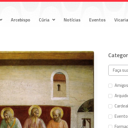
Arcebispo
Cúria
Notícias
Eventos
Vicari
Categor
Amigos
Arquid
Cardeal
Evento
Forma