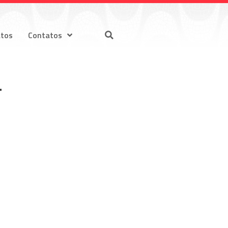
atos
Contatos
4