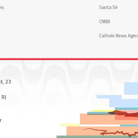
es
Santa Sé
CNBB
Catholic News Agen
t, 23
 RJ
r