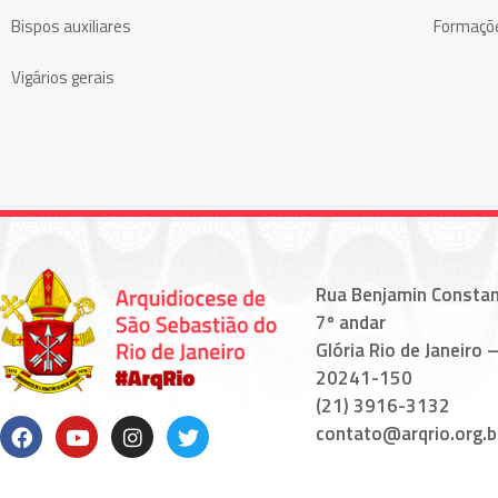
Bispos auxiliares
Formaçõ
Vigários gerais
Rua Benjamin Constan
7º andar
Glória Rio de Janeiro –
20241-150
(21) 3916-3132
contato@arqrio.org.b