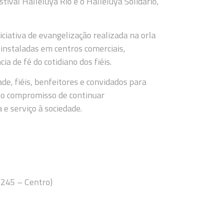
tival Halleluya Rio e o Halleluya Solidário,
iciativa de evangelização realizada na orla
instaladas em centros comerciais,
a de fé do cotidiano dos fiéis.
, fiéis, benfeitores e convidados para
r o compromisso de continuar
 serviço à sociedade.
, 245 – Centro)