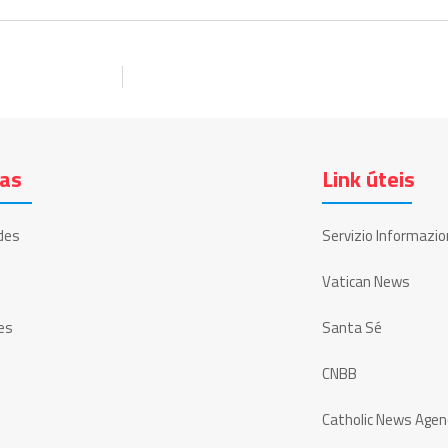
ias
Link úteis
des
Servizio Informazio
Vatican News
es
Santa Sé
CNBB
Catholic News Agen