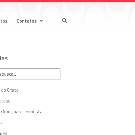
atos
Contatos
ias
 do Cristo
iocese
 Orani João Tempesta
s
ções