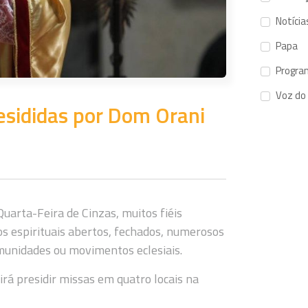
Notícia
Papa
Progra
Voz do
esididas por Dom Orani
uarta-Feira de Cinzas, muitos fiéis
os espirituais abertos, fechados, numerosos
munidades ou movimentos eclesiais.
rá presidir missas em quatro locais na