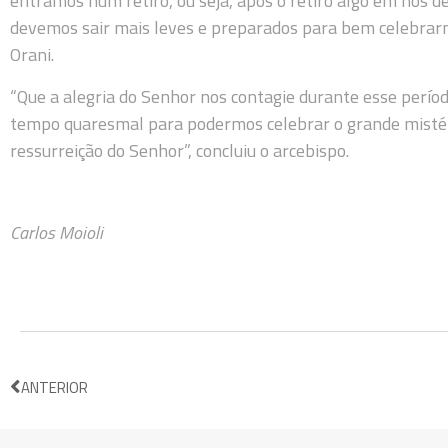
entramos num retiro, ou seja, após o retiro algo em nós d
devemos sair mais leves e preparados para bem celebrar
Orani.
“Que a alegria do Senhor nos contagie durante esse perí
tempo quaresmal para podermos celebrar o grande mistéri
ressurreição do Senhor”, concluiu o arcebispo.
Carlos Moioli
ANTERIOR