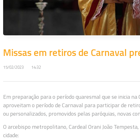
Missas em retiros de Carnaval pr
15/02/2023
14:32
Em preparação para o período quaresmal que se inicia na Q
aproveitam o período de Carnaval para participar de retir
ou personalizados, promovidos pelas paróquias, novas co
O arcebispo metropolitano, Cardeal Orani João Tempesta, i
cidade: