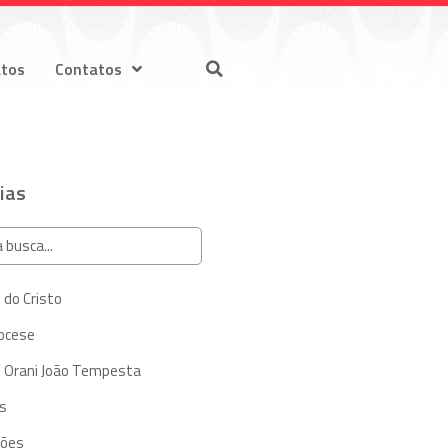
atos
Contatos
ias
 do Cristo
iocese
 Orani João Tempesta
s
ções