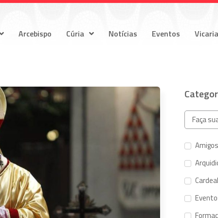
Arcebispo
Cúria
Notícias
Eventos
Vicari
Categor
Amigos
Arquid
Cardeal
Evento
Forma