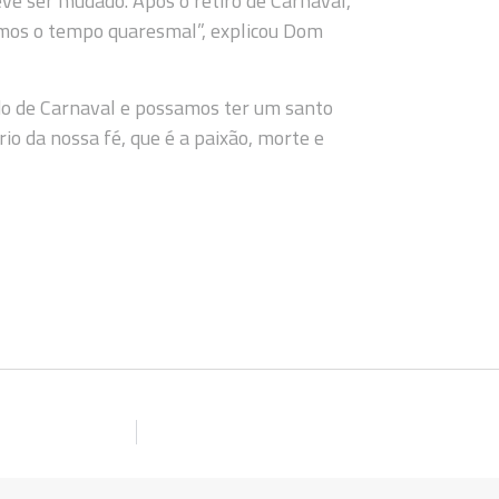
eve ser mudado. Após o retiro de Carnaval,
mos o tempo quaresmal”, explicou Dom
odo de Carnaval e possamos ter um santo
o da nossa fé, que é a paixão, morte e