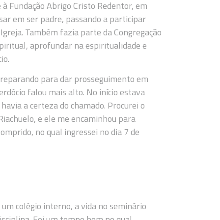
te à Fundação Abrigo Cristo Redentor, em
sar em ser padre, passando a participar
a Igreja. Também fazia parte da Congregação
iritual, aprofundar na espiritualidade e
io.
 preparando para dar prosseguimento em
dócio falou mais alto. No início estava
havia a certeza do chamado. Procurei o
 Riachuelo, e ele me encaminhou para
omprido, no qual ingressei no dia 7 de
um colégio interno, a vida no seminário
sciplina. Foi um tempo bom no qual