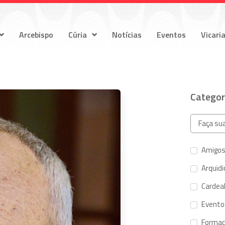
Arcebispo
Cúria
Notícias
Eventos
Vicari
Categor
Amigos
Arquid
Cardeal
Evento
Forma