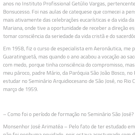
anos no Instituto Profissional Getúlio Vargas, pertencen
Bonsucesso. Foi nas aulas de catequese que comecei a pen
mais ativamente das celebrações eucarísticas e da vida d
Mariana, onde tive a oportunidade de receber a direção esp
tomar consciência da seriedade da vida cristã e do sacerdóc
Em 1958, fiz o curso de especialista em Aeronáutica, me
Guaratinguetá, mas quando o ano acabou a vocação ao sacer
com medo, porque tinha consciência do compromisso, mas 
meu pároco, padre Mário, da Paróquia São João Bosco, no
estudar no Seminário Arquidiocesano de São José, no Rio C
março de 1959.
– Como foi o período de formação no Seminário São José?
Monsenhor José Arimatéa – Pelo fato de ter estudado em 
não foi nenhuma novidade, pois estava acostumado com di