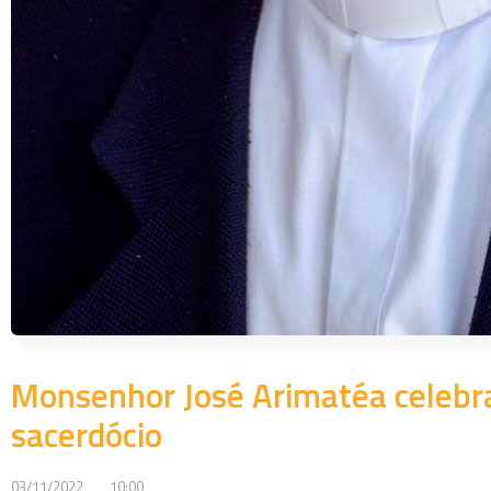
Monsenhor José Arimatéa celebra
sacerdócio
03/11/2022
10:00