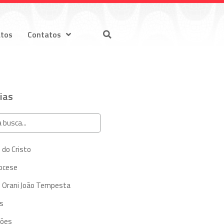
atos
Contatos
ias
 do Cristo
iocese
 Orani João Tempesta
s
ções