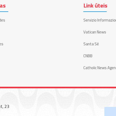
ias
Link úteis
des
Servizio Informazio
Vatican News
es
Santa Sé
CNBB
Catholic News Agen
t, 23