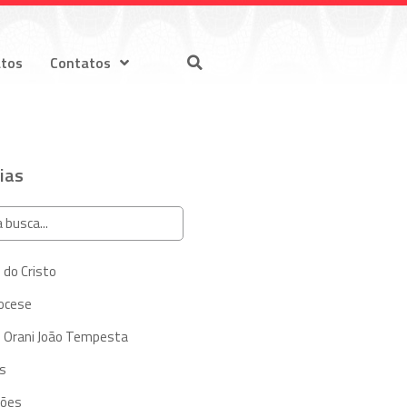
atos
Contatos
ias
 do Cristo
iocese
 Orani João Tempesta
s
ções