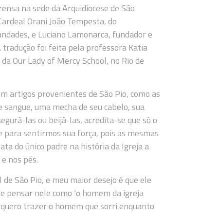
mprensa na sede da Arquidiocese de São
 Cardeal Orani João Tempesta, do
andades, e Luciano Lamonarca, fundador e
tradução foi feita pela professora Katia
da Our Lady of Mercy School, no Rio de
em artigos provenientes de São Pio, como as
e sangue, uma mecha de seu cabelo, sua
gurá-las ou beijá-las, acredita-se que só o
te para sentirmos sua força, pois as mesmas
ata do único padre na história da Igreja a
 e nos pés.
al de São Pio, e meu maior desejo é que ele
de pensar nele como ‘o homem da igreja
u quero trazer o homem que sorri enquanto