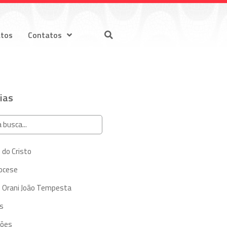
atos
Contatos
ias
 do Cristo
iocese
 Orani João Tempesta
s
ções