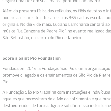
segura uma flor em suas mãos”, pontuou Lamonarca.
Além da presença física das relíquias, os fiéis devotos e in
podem acessar site e ter acesso às 365 cartas escritas po
originais. No dia 4 de maio, Luciano Lamonarca cantará ao
música “La Canzone de Padre Pio”, no evento realizado da
São Sebastião, no centro do Rio de Janeiro.
Sobre a Saint Pio Foundation
Fundada em 2014, a Fundação São Pio é uma organização b
promove o legado e os ensinamentos de São Pio de Pietr
Pio.
A Fundação São Pio trabalha com instituições e indivíduo
aqueles que necessitam de alívio do sofrimento e que busc
desfavorecidos de forma digna e solidária. Isso inclui forne