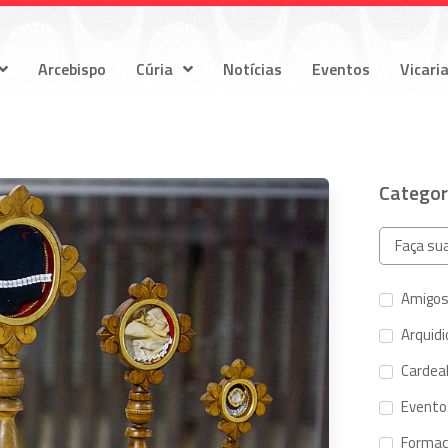
Arcebispo
Cúria
Notícias
Eventos
Vicari
Categor
Amigos
Arquid
Cardeal
Evento
Forma