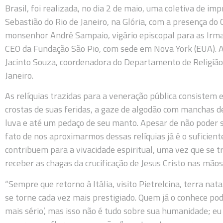
Brasil, foi realizada, no dia 2 de maio, uma coletiva de i
Sebastião do Rio de Janeiro, na Glória, com a presença do
monsenhor André Sampaio, vigário episcopal para as Irm
CEO da Fundação São Pio, com sede em Nova York (EUA). A 
Jacinto Souza, coordenadora do Departamento de Religião 
Janeiro.
As relíquias trazidas para a veneração pública consistem 
crostas de suas feridas, a gaze de algodão com manchas d
luva e até um pedaço de seu manto. Apesar de não poder se
fato de nos aproximarmos dessas relíquias já é o suficien
contribuem para a vivacidade espiritual, uma vez que se tr
receber as chagas da crucificação de Jesus Cristo nas mãos
“Sempre que retorno à Itália, visito Pietrelcina, terra nat
se torne cada vez mais prestigiado. Quem já o conhece po
mais sério’, mas isso não é tudo sobre sua humanidade; e