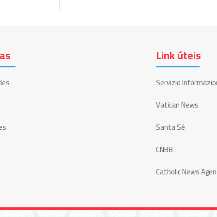
ias
Link úteis
des
Servizio Informazio
Vatican News
es
Santa Sé
CNBB
Catholic News Agen