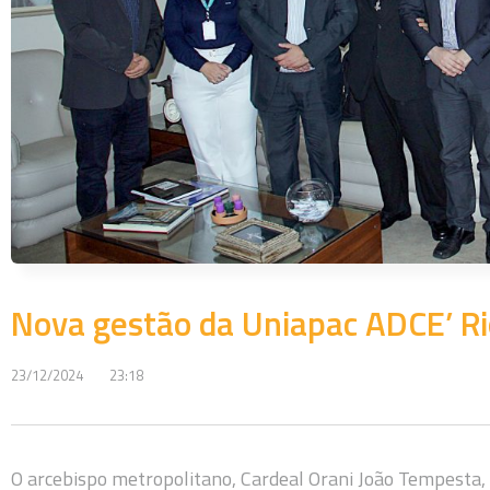
Nova gestão da Uniapac ADCE’ Ri
23/12/2024
23:18
O arcebispo metropolitano, Cardeal Orani João Tempesta,