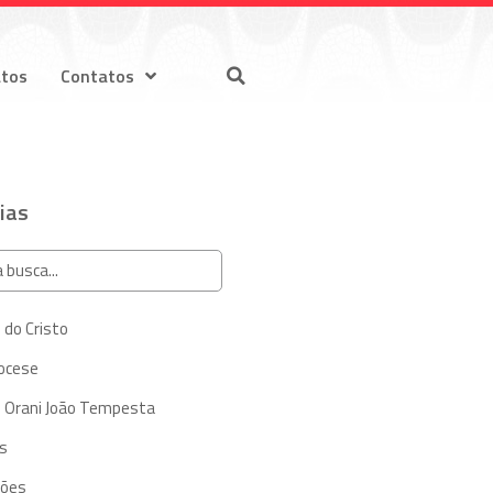
atos
Contatos
ias
 do Cristo
iocese
 Orani João Tempesta
s
ções