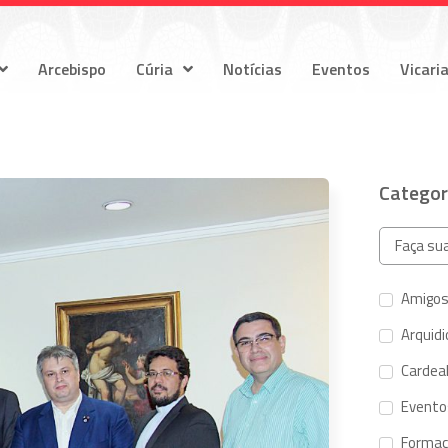
Arcebispo
Cúria
Notícias
Eventos
Vicari
Categor
Amigos
Arquid
Cardeal
Evento
Forma