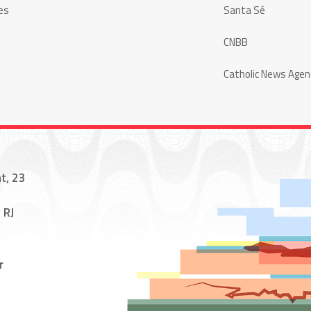
es
Santa Sé
CNBB
Catholic News Agen
t, 23
 RJ
r