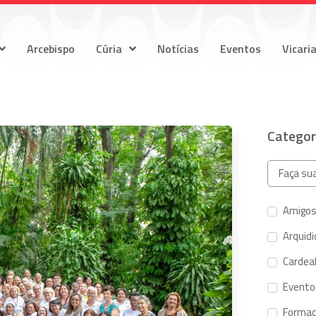
Arcebispo
Cúria
Notícias
Eventos
Vicari
Categor
Amigos
Arquid
Cardeal
Evento
Forma