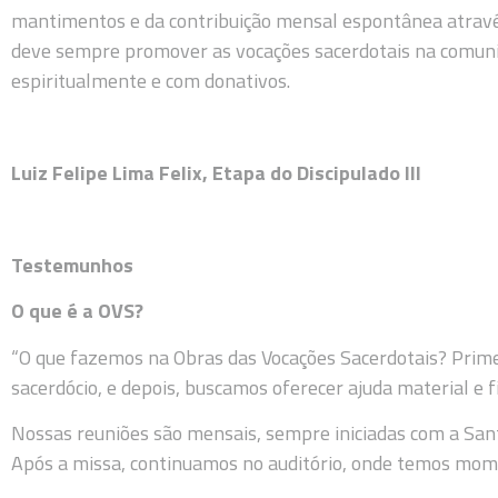
mantimentos e da contribuição mensal espontânea através
deve sempre promover as vocações sacerdotais na comunid
espiritualmente e com donativos.
Luiz Felipe Lima Felix, Etapa do Discipulado III
Testemunhos
O que é a OVS?
“O que fazemos na Obras das Vocações Sacerdotais? Prim
sacerdócio, e depois, buscamos oferecer ajuda material e f
Nossas reuniões são mensais, sempre iniciadas com a Sant
Após a missa, continuamos no auditório, onde temos mome