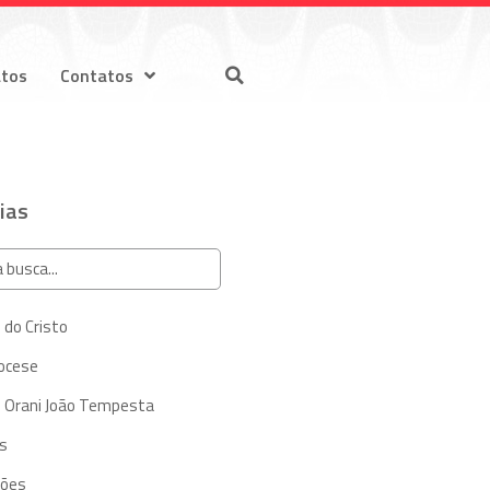
atos
Contatos
ias
 do Cristo
iocese
 Orani João Tempesta
s
ções