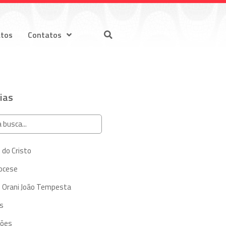
atos
Contatos
ias
 do Cristo
iocese
 Orani João Tempesta
s
ções