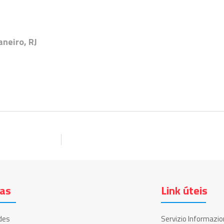
neiro, RJ
ias
Link úteis
des
Servizio Informazio