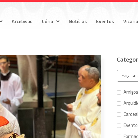
Arcebispo
Cúria
Notícias
Eventos
Vicari
Categor
Amigos
Arquid
Cardeal
Evento
Forma