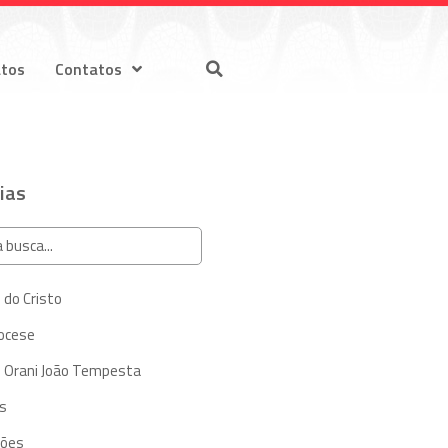
atos
Contatos
ias
 do Cristo
iocese
 Orani João Tempesta
s
ções