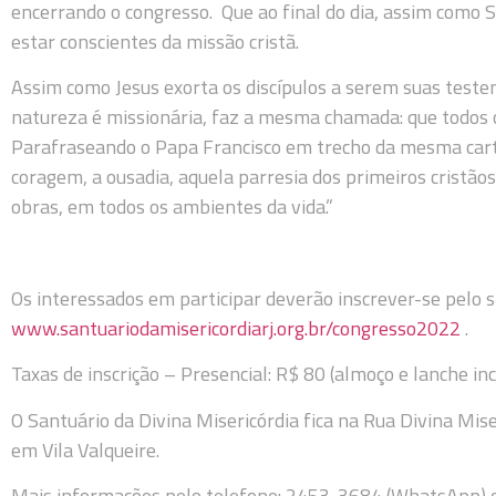
encerrando o congresso. Que ao final do dia, assim como S
estar conscientes da missão cristã.
Assim como Jesus exorta os discípulos a serem suas testemu
natureza é missionária, faz a mesma chamada: que todos 
Parafraseando o Papa Francisco em trecho da mesma cart
coragem, a ousadia, aquela parresia dos primeiros cristão
obras, em todos os ambientes da vida.”
Os interessados em participar deverão inscrever-se pelo si
www.santuariodamisericordiarj.org.br/congresso2022
.
Taxas de inscrição – Presencial: R$ 80 (almoço e lanche inc
O Santuário da Divina Misericórdia fica na Rua Divina Mis
em Vila Valqueire.
Mais informações pelo telefone: 2453-3684 (WhatsApp) 