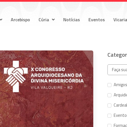
Arcebispo
Cúria
Notícias
Eventos
Vicari
Categor
Amigos
Arquid
Cardeal
Evento
Forma