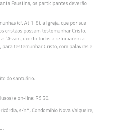
anta Faustina, os participantes deverão
nhas (cf. At 1, 8), a Igreja, que por sua
os cristãos possam testemunhar Cristo.
a: “Assim, exorto todos a retomarem a
s, para testemunhar Cristo, com palavras e
te do santuário:
lusos) e on-line: R$ 50.
ericórdia, s/n°, Condomínio Nova Valqueire,
ou