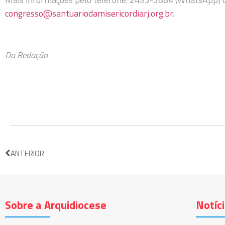
congresso@santuariodamisericordiarj.org.br
.
Da Redação
ANTERIOR
Sobre a Arquidiocese
Notíc