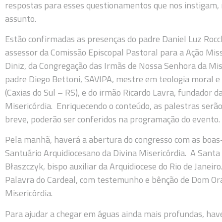
respostas para esses questionamentos que nos instigam, 
assunto.
Estão confirmadas as presenças do padre Daniel Luz Rocch
assessor da Comissão Episcopal Pastoral para a Ação Mis
Diniz, da Congregação das Irmãs de Nossa Senhora da Mis
padre Diego Bettoni, SAVIPA, mestre em teologia moral
(Caxias do Sul – RS), e do irmão Ricardo Lavra, fundador 
Misericórdia. Enriquecendo o conteúdo, as palestras serã
breve, poderão ser conferidos na programação do evento.
Pela manhã, haverá a abertura do congresso com as boas-v
Santuário Arquidiocesano da Divina Misericórdia. A Santa
Błaszczyk, bispo auxiliar da Arquidiocese do Rio de Jane
Palavra do Cardeal, com testemunho e bênção de Dom Ora
Misericórdia.
Para ajudar a chegar em águas ainda mais profundas, ha