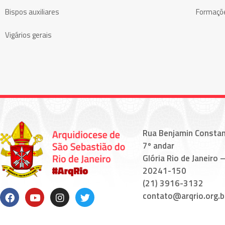
Bispos auxiliares
Formaçõ
Vigários gerais
Rua Benjamin Constan
7º andar
Glória Rio de Janeiro –
20241-150
(21) 3916-3132
contato@arqrio.org.b