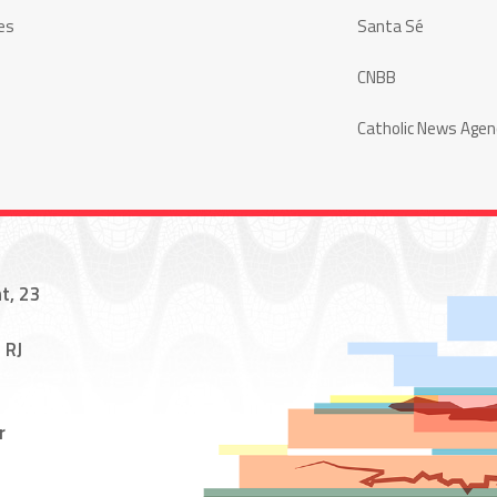
es
Santa Sé
CNBB
Catholic News Agen
t, 23
 RJ
r