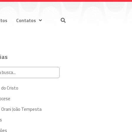
atos
Contatos
ias
 do Cristo
iocese
 Orani João Tempesta
s
ções