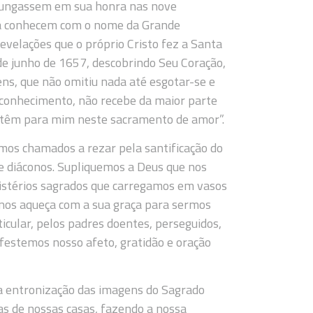
mungassem em sua honra nas nove
s a conhecem com o nome da Grande
evelações que o próprio Cristo fez a Santa
e junho de 1657, descobrindo Seu Coração,
ens, que não omitiu nada até esgotar-se e
econhecimento, não recebe da maior parte
ue têm para mim neste sacramento de amor”.
mos chamados a rezar pela santificação do
 e diáconos. Supliquemos a Deus que nos
mistérios sagrados que carregamos em vasos
, nos aqueça com a sua graça para sermos
cular, pelos padres doentes, perseguidos,
ifestemos nosso afeto, gratidão e oração
a entronização das imagens do Sagrado
as de nossas casas, fazendo a nossa