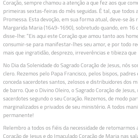
Coração, sempre chamou a atenção a que fez aos que co
primeiras sextas-feiras do mês seguidas. É tal, que todo
Promessa. Esta devoção, em sua forma atual, deve-se às r
Margarida Maria (1649-1690), sobretudo quando, em 16 d
disse-lhe: “Eis aqui este Coração que amou tanto aos hom
consumir-se para manifestar-lhes seu amor, e por todo r
mais que ingratidão, desprezo, irreverências e tibieza q
No Dia da Solenidade do Sagrado Coração de Jesus, nós so
clero. Rezemos pelo Papa Francisco, pelos bispos, padres
conceda sacerdotes santos, zelosos e distribuidores dos 
de barro. Que o Divino Oleiro, o Sagrado Coração de Jesus
sacerdotes segundo o seu Coração. Rezemos, de modo parti
marginalizados e privados de seu ministério. A todos man
permanente!
Relembro a todos os fiéis da necessidade de retomarmos 
Coração de Jesus e do Imaculado Coração de Maria nas sal