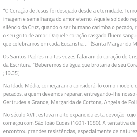
“O Coração de Jesus foi desejado desde a eternidade. Temos
imagem e semelhança do amor eterno. Aquele soldado re
silêncio da Cruz, quando o ser humano carimba o pecado, 
o seu grito de amor. Daquele coração rasgado fluem sangue
que celebramos em cada Eucaristia…” (Santa Margarida Ma
Os Santos Padres muitas vezes falaram do coração de Cr
da Escritura: “Beberemos da água que brotaria de seu Cor
;19,35).
Na Idade Média, começaram a considerá-lo como modelo d
pecados, a quem devemos reparar, entregando-lhe nosso c
Gertrudes a Grande, Margarida de Cortona, Angela de Foli
No século XVII, estava muito expandida esta devoção, cujo 
começou com São João Eudes (1601-1680). A tentativa de c
encontrou grandes resistências, especialmente de naturez