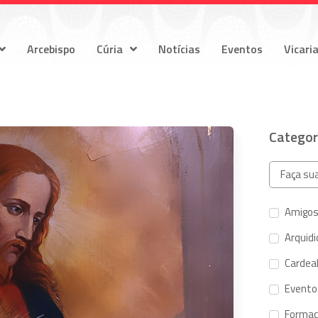
Arcebispo
Cúria
Notícias
Eventos
Vicari
Categor
Amigos
Arquid
Cardeal
Evento
Forma