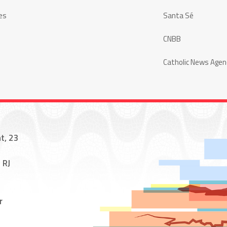
es
Santa Sé
CNBB
Catholic News Agen
t, 23
 RJ
r