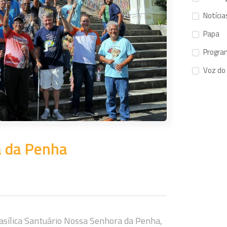
Notícia
Papa
Progra
Voz do
a da Penha
asílica Santuário Nossa Senhora da Penha,