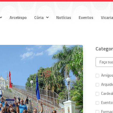
Arcebispo
Cúria
Notícias
Eventos
Vicari
Categor
Amigos
Arquid
Cardeal
Evento
Forma