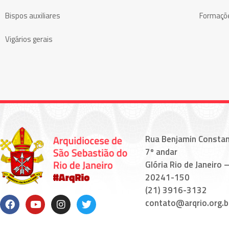
Bispos auxiliares
Formaçõ
Vigários gerais
Rua Benjamin Constan
7º andar
Glória Rio de Janeiro –
20241-150
(21) 3916-3132
contato@arqrio.org.b