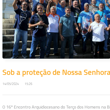
Sob a proteção de Nossa Senhor
14/05/2024
15:26
O 16º Encontro Arquidiocesano do Terço dos Homens na B