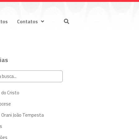
atos
Contatos
ias
 do Cristo
iocese
 Orani João Tempesta
s
ções