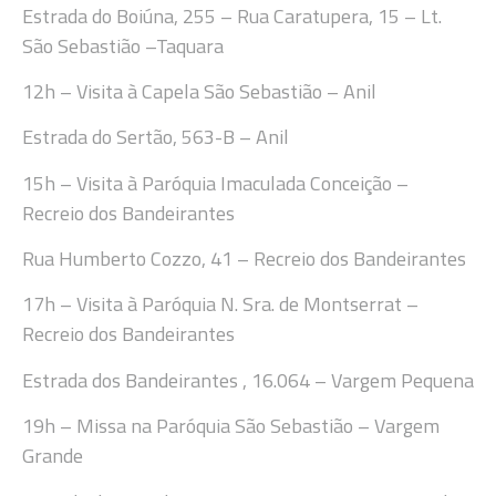
Estrada do Boiúna, 255
–
Rua Caratupera, 15 – L
t.
São Sebastião
–
Taquara
12h
– Visit
a à Capela São Sebastião – Anil
Estrada do Sertão, 563-B
–
Anil
15
h
– Visita à Paróquia Imaculada Conceição –
Recreio dos Bandeirantes
Rua Humberto Cozzo, 41 – Recreio dos Bandeirantes
17
h
– Visita à Paróquia N. Sra. de Montserrat –
Recreio dos Bandeirantes
Estrada dos Bandeirantes , 16.064 – Vargem Pequena
19h
– Missa na Paróquia São Sebastião – Vargem
Grande