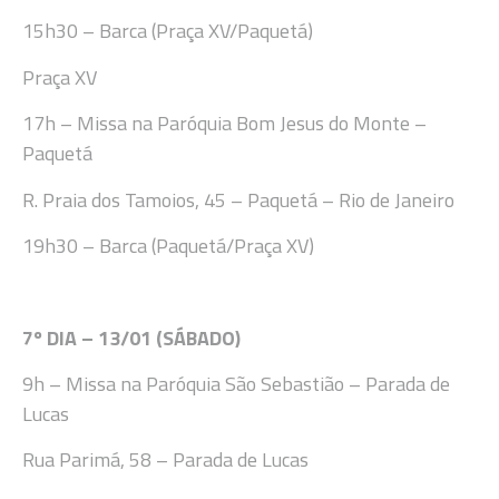
15h30
– Barca (Praça XV/Paquetá)
Praça XV
17h
– Missa na Paróquia Bom Jesus do Monte
–
Paquetá
R. Praia dos Tamoio
s, 45 – Paquetá – Rio de Janeiro
19h3
0
–
Barca
(Paquetá/Praça XV)
7
º DIA –
13
/
01 (SÁBADO
)
9h
–
Missa na
Paróquia São Sebastião – Parada de
Lucas
Rua Parimá, 58 – Parada de Lucas