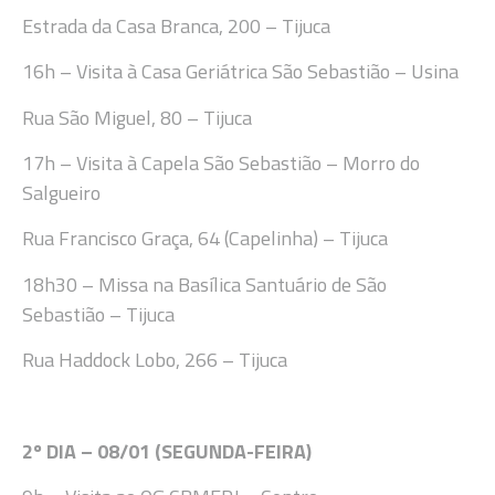
Estrada da Casa Branca, 200 – Tijuca
16
h
– Visita à Casa Geriátrica São Sebastião – Usina
Rua
São Miguel, 80 – Tijuca
17
h
–
Visita à Capela São Sebastião – Morro do
Salgueiro
Rua Francisco Graça
, 64 (Capelinha)
– Tijuca
18
h
30
– Missa na Basílica Santuário
de São
Sebastião
–
Tijuca
Rua Haddock Lobo, 266
–
Tijuca
2
º DIA –
08
/
01 (SEGUNDA-FEIRA
)