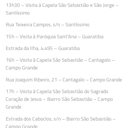
13
h
30
–
Visita à
Capela São Sebastião e São Jorge –
Santíssimo
Rua Teixeira Campos, s/n – Santíssimo
15
h
– Visita à Paróquia
Sant’A
na
–
Guaratiba
Estrada da Ilha, 4.495 –
Guaratiba
16h
– Vis
ita à Capela São Sebastião – Cantagalo –
Campo Grande
Rua Joaquim Ribeiro, 21 – Cantagalo – Campo Grande
17h
– Visita à Capela São Sebastião do Sagrado
Coração de Jesus – Bairro São Sebastião – Campo
Grande
Estrada dos Caboclos, s/n – Bairro São Sebastião –
Campo Grande