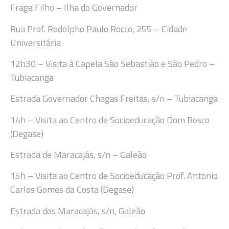
Fraga Filho
– Ilha do Governador
Rua Prof.
Rodolpho Paulo Rocco
,
255
–
Cidade
Universitária
12h
30
– Visita à Capela São Seb
astião e São Pedro –
Tubiacanga
Estrada Governador Chagas Freitas, s/n
–
Tubiacanga
14h
– Visita ao Centro de Socioeducação Dom Bosco
(Degase)
Estrada
de Maracajás, s/n
–
Galeão
15h
– Visita ao Centro de Socioeducação Prof. Antonio
Carlos Gomes da Costa (Degase)
Est
rada dos Maracajás, s/n, Galeão