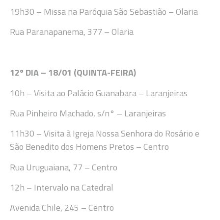
19h
30
–
Missa na Paróquia São Sebastião
–
Olaria
Rua Paranapanema, 377 – Olaria
12
º DIA –
18
/
01 (QUINTA-FEIRA
)
10h
– Visita ao Palácio Guanabara – Laranjeiras
Rua Pinheiro Machado, s/n° – Laranjeiras
11h30 – Visita à Igreja Nossa Senhora do Rosário e
São Benedito dos Homens Pretos – Centro
Rua Uruguaiana, 77 – Centro
12
h
–
Intervalo
na Catedral
Avenida
Chile, 245
–
Centro