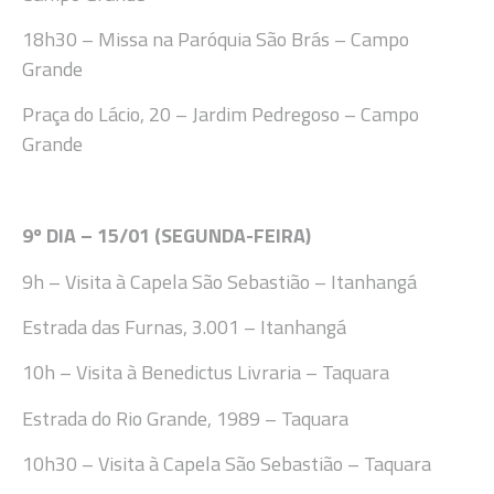
18
h30
– Missa
na Paróquia
São Brás
– Campo
Grande
Praça do Lácio, 20 – Jardim Pedregoso – Campo
Grande
9
º DIA –
15
/
01 (SEGUNDA-FEIRA
)
9
h
– Visita à Capela São Sebastião –
Itanhangá
Estrada das Furnas, 3.001 –
Itanhangá
10h – Visita à Benedictus Livraria – Taquara
Estrada do Rio Grande, 1989 – Taquara
10
h
30
– Visita à Capela São Sebastião
–
Taquara