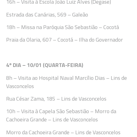
16h
– Visita
à Escola João Luiz Alves (Degase)
Estrada
das Canárias, 569
–
Galeão
18h
– Missa
na Paróquia São Sebastião
–
Cocotá
Praia
da Olaria, 607 – Cocotá – Ilha do Governador
4
º DIA –
10
/
01 (QUARTA-FEIRA
)
8h
– Visita ao Hospital Naval Marcílio Dias – Lins de
Vasconcelos
Rua
César Zama, 185 – Lins de Vasconcelos
10
h
– Visita à Capela São Sebastião –
Morro da
Cachoeira Grande – Lins de Vasconcelos
Morro da Cachoeira Grande – Lins de Vasconcelos