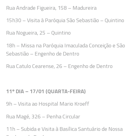
Rua Andrade Figueira, 158
–
Madureira
15h30
– Visita à
Paróquia São Sebastião
–
Quintino
Rua Nogueira, 25 – Quintino
18
h
– Missa
na Paróquia Imaculada Conceição e São
Sebastião – Engenho de Dentro
Rua Catulo Cearense, 26 – Engenho de Dentro
11
º DIA –
17/01 (QUARTA-FEIRA
)
9h
– Visit
a ao
Hospital Mario Kroeff
Rua
Magé, 326 – Penha Circular
11
h
–
Subida e
Visita à Basílica Santuário de Nossa