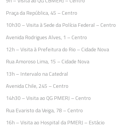
9
h
–
Visita ao
QG CBMERJ
– Centro
Praça da República, 45 – Centro
10
h
30
– Visita à Sede da Polícia Federal
–
Centro
Avenida
Rodrigues Alves, 1
–
Centro
12h
– Visita à Prefeitura do Rio – Cidade Nova
Rua Amoroso Lima, 15 – Cidade Nova
13
h
–
Intervalo
na Catedral
Avenida
Chile, 245
–
Centro
14h30
–
Visita ao
QG PMERJ
– Centro
Rua
Evaristo da Veiga, 78 – Centr
o
16h
–
Visita ao
Hospital da PMERJ
– Estácio