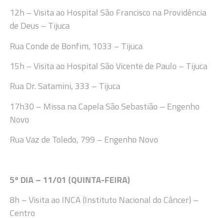
12h
– Visita ao
Hospit
al São Francisco na Providência
de Deus
– Tijuca
Rua Conde de Bonfim, 1033
–
Tijuca
15
h
– Visita ao Hospital São Vicente de Paulo – Tijuca
Rua
Dr. Satamini, 333 – Tijuca
17
h30
–
Missa na
Capela
São Sebastião – Engenho
Novo
Rua Vaz de Toledo, 799 – Engenho Novo
5
º DIA –
11
/
01 (QUINTA-FEIRA
)
8h
–
Visita ao
INCA (
Instituto Nacional do Câncer
) –
Centro