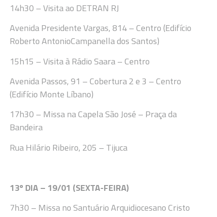
14
h
30
–
Visita a
o DETRAN RJ
Avenida Presidente Vargas, 814 – Centro (Edifício
Roberto
Antonio
Campanella dos Santos)
15h15
– Visita à Rádio Saara
–
Centro
Avenida Passos, 91 – Cobertura 2 e 3
–
Centro
(Edifício Monte Líbano)
17h
30
– Missa na
Capela São José – Praça da
Bandeira
Rua Hilário Ribeiro, 205 – Tijuca
13º DIA – 19/01 (SEXTA
-FEIRA)
7h30
– Missa no Santuário Arquidiocesano Cristo