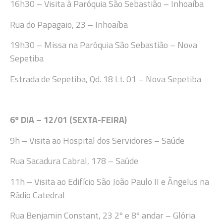
16
h30
– Visita à Paróquia São Sebastião – Inhoaíba
Rua do Papagaio, 23 – Inhoaíba
19h30
– Missa
na Paróquia
São Sebastião – Nova
Sepetiba
Estrada de Sepetiba, Qd. 18 Lt. 01 – Nova Sepetiba
6
º DIA –
12
/
01 (SEXTA-FEIRA
)
9h
–
Visita ao Hospital dos Servidores – Saúde
Rua
Sacadura Cabral, 178
–
Saúde
11h
– Visita ao Edifício São João Paulo
II e Ângelus na
Rádio Catedral
Rua Benjamin Con
s
tant, 23
2º e 8º andar
–
Glória