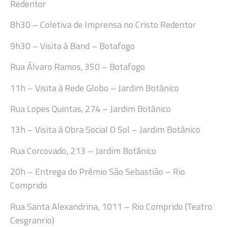
Redentor
8
h
30
– Coletiva de Imprensa no Cristo Redentor
9h
30
– Visita à Band
–
Botafogo
Rua
Álvaro Ramos, 350
–
Botafogo
11h
–
Visita à Rede Globo – Jardim Botânico
Rua Lopes Quintas, 274 – Jardim Botânico
13
h
–
Visita à
Obr
a Social O Sol – Jardim Botânico
Rua Corcovado, 213 – Jardim Botânico
20
h
–
Entrega do Prêmio São Sebastião – Rio
Comprido
Rua Santa Alexandrina, 1011 – Rio Comprido
(Teatro
Cesgranrio
)