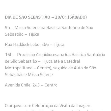
DIA DE SÃO SEBASTIÃO – 20/01 (SÁBADO
)
9
h
–
Missa Solene na Basíl
ica Santuário de São
Sebastião –
Tijuca
Rua Haddock Lobo, 266 – Tijuca
16h
–
P
rocissão Arquidiocesana (da Basílica Santuário
de São Sebastião – Tijuca
até a Catedral
Metropolitana
– Centro)
, seguida de
Auto de São
Sebastião e
Missa Solene
Avenida Chile, 245 –
Centro
O arquivo com Celebração da Visita da imagem