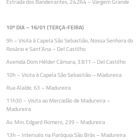
Estrada dos Bandeirantes, 24.264 – Vargem Grande
10
º DIA –
16
/
01 (TERÇA-FEIRA
)
9h
– Visita à Capela
São Sebastião, Nossa S
enhora do
Rosário e Sant’Ana – Del Castilho
Avenida Dom Hélder Câmara, 3.811 – Del Castilho
10
h
–
Visita à
Capela São Sebastião
–
Madureira
Rua Alaíde, 63 – Madureira
11
h
30
–
Visita ao Mercadão de Madureira
–
Madureira
Av. Min. Edgard Romero, 239
–
Madureira
13
h
–
Intervalo
na Paróquia São Brás
–
Madureira