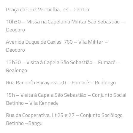
Praça
da Cruz Vermelha, 23
–
Centro
10
h
30
–
Missa na
Capelania Militar São Sebastião
–
Deodoro
Avenida Duque de Caxias, 760 – Vila Militar
–
Deodoro
13
h
30
– Visita à
Capela São Sebastião – Fumacê
–
Realengo
Rua Ranunfo Bocayuva, 20 – Fumacê
–
Realengo
15h
– Visita à
Capela São Sebastião – Conjunto Social
Betinho – Vila Kennedy
Rua da Cooperativa, Lt.25 e 27 – Conjunto Sociólogo
Betinho
–
Bangu