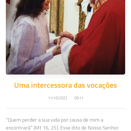
Uma intercessora das vocações
11/10/2022
09:11
“Quem perder a sua vida por causa de mim a
encontrará” (Mt 16, 25). Esse dito de Nosso Senhor