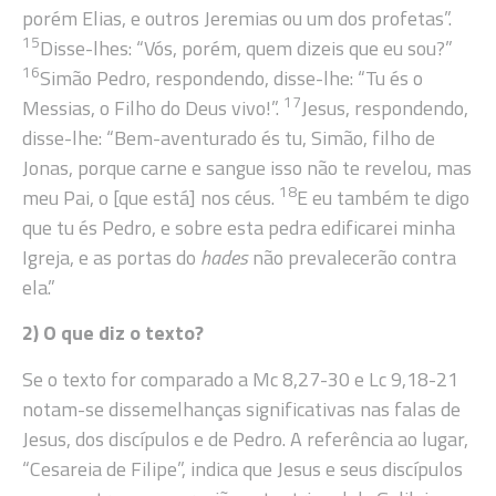
porém Elias, e outros Jeremias ou um dos profetas”.
15
Disse-lhes: “Vós, porém, quem dizeis que eu sou?”
16
Simão Pedro, respondendo, disse-lhe: “Tu és o
17
Messias, o Filho do Deus vivo!”.
Jesus, respondendo,
disse-lhe: “Bem-aventurado és tu, Simão, filho de
Jonas, porque carne e sangue isso não te revelou, mas
18
meu Pai, o [que está] nos céus.
E eu também te digo
que tu és Pedro, e sobre esta pedra edificarei minha
Igreja, e as portas do
hades
não prevalecerão contra
ela.”
2) O que diz o texto?
Se o texto for comparado a Mc 8,27-30 e Lc 9,18-21
notam-se dissemelhanças significativas nas falas de
Jesus, dos discípulos e de Pedro. A referência ao lugar,
“Cesareia de Filipe”, indica que Jesus e seus discípulos