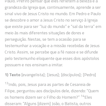
Paulo. Prefiro pensar que eles refletem a beleza e a
grandeza da Igreja que, continuamente, aprende a ser
sinal vivo de Jesus Cristo no mundo. Em Pedro e Paulo
se descobre o amor a Jesus Cristo no serviço à Igreja
que existe para ser “luz do mundo” e “sal da terra” em
meio às mais diferentes situações de dores e
perseguição. Nestas, se tem a ocasião para se
testemunhar a vocação e a missão recebidas de Jesus
Cristo. Assim, se percebe que a fé nasce e se difunde
pelo testemunho eloquente que esses dois apóstolos
possuem e nos ensinam a imitar.
1) Texto
[evangelista]; [Jesus]; [discípulos]; [Pedro]
13
Indo, pois, Jesus para as partes de Cesareia de
Filipe, perguntou aos discípulos dele, dizendo: “Quem
14
os homens dizem ser o Filho do Homem?”
Eles
disseram: “Alguns [dizem] João, o Batista, outros