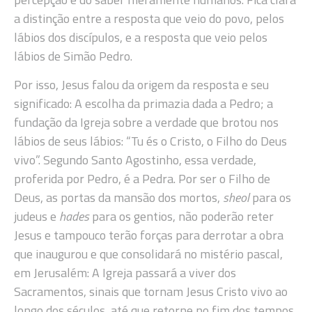
a distinção entre a resposta que veio do povo, pelos
lábios dos discípulos, e a resposta que veio pelos
lábios de Simão Pedro.
Por isso, Jesus falou da origem da resposta e seu
significado: A escolha da primazia dada a Pedro; a
fundação da Igreja sobre a verdade que brotou nos
lábios de seus lábios: “Tu és o Cristo, o Filho do Deus
vivo”. Segundo Santo Agostinho, essa verdade,
proferida por Pedro, é a Pedra. Por ser o Filho de
Deus, as portas da mansão dos mortos,
sheol
para os
judeus e
hades
para os gentios, não poderão reter
Jesus e tampouco terão forças para derrotar a obra
que inaugurou e que consolidará no mistério pascal,
em Jerusalém: A Igreja passará a viver dos
Sacramentos, sinais que tornam Jesus Cristo vivo ao
longo dos séculos, até que retorne no fim dos tempos