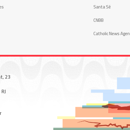
es
Santa Sé
CNBB
Catholic News Agen
t, 23
 RJ
r