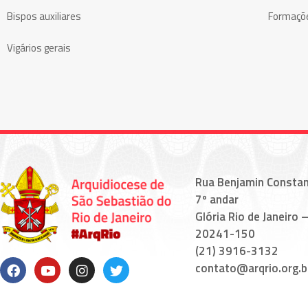
Bispos auxiliares
Formaçõ
Vigários gerais
Rua Benjamin Constan
7º andar
Glória Rio de Janeiro –
20241-150
(21) 3916-3132
contato@arqrio.org.b