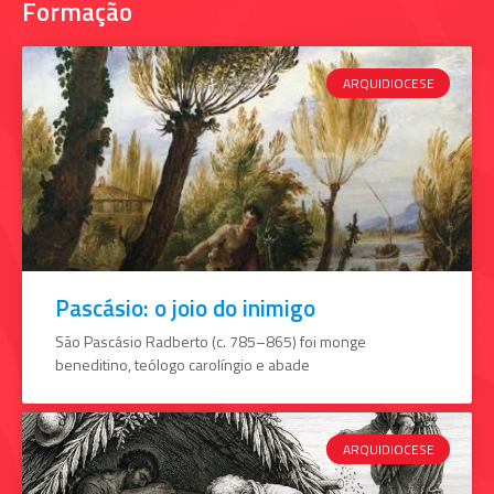
Formação
ARQUIDIOCESE
Pascásio: o joio do inimigo
São Pascásio Radberto (c. 785–865) foi monge
beneditino, teólogo carolíngio e abade
ARQUIDIOCESE