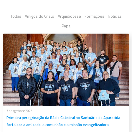
Todas
Amigos do Cristo
Arquidiocese
Formações
Notícias
Papa
3 de agosto de 2026
Primeira peregrinação da Rádio Catedral no Santuário de Aparecida
fortalece a amizade, a comunhão e a missão evangelizadora
Em clima de fraternidade e...