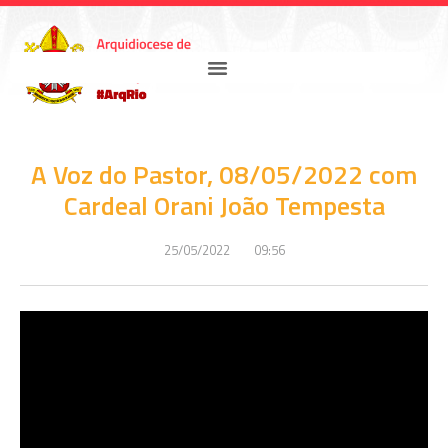
A Voz do Pastor, 08/05/2022 com
Cardeal Orani João Tempesta
25/05/2022
09:56