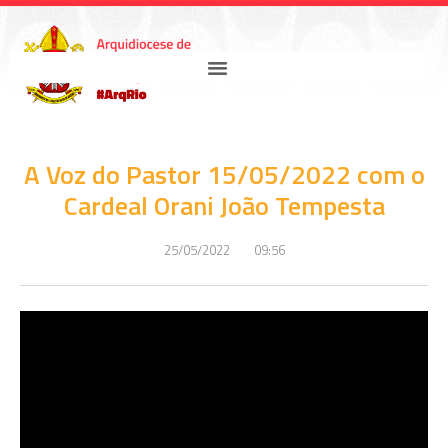
A Voz do Pastor 15/05/2022 com o
Cardeal Orani João Tempesta
25/05/2022
09:56