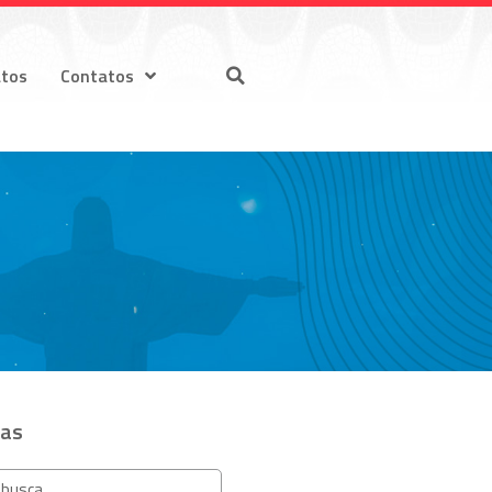
atos
Contatos
ias