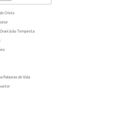
do Cristo
ocese
 Orani João Tempesta
s
ões
a Palavras de Vida
pastor