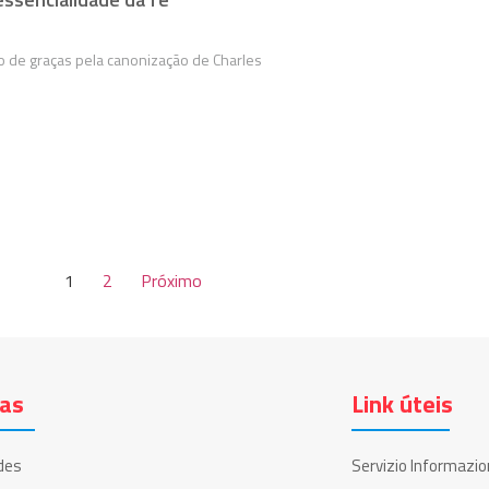
 de graças pela canonização de Charles
1
2
Próximo
ias
Link úteis
des
Servizio Informazio