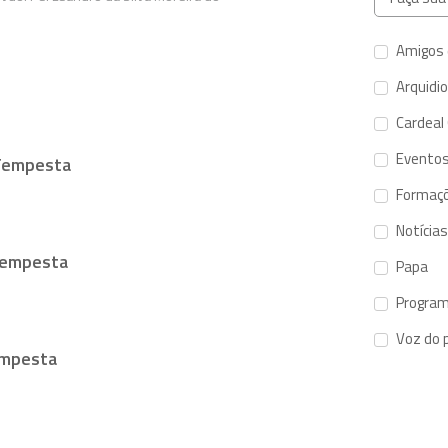
Amigos 
Arquidi
Cardeal
Evento
 Tempesta
Formaç
Notícias
 Tempesta
Papa
Program
Voz do 
empesta