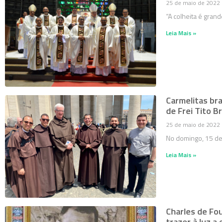
25 de maio de 2022
“A colheita é gran
Leia Mais »
Carmelitas br
de Frei Tito 
25 de maio de 2022
No domingo, 15 de
Leia Mais »
Charles de Fo
trazer à luz a